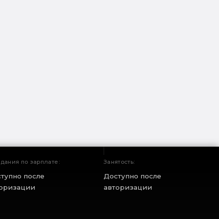
дания по зарплате:
Занятость:
тупно после
Доступно после
оризации
авторизации