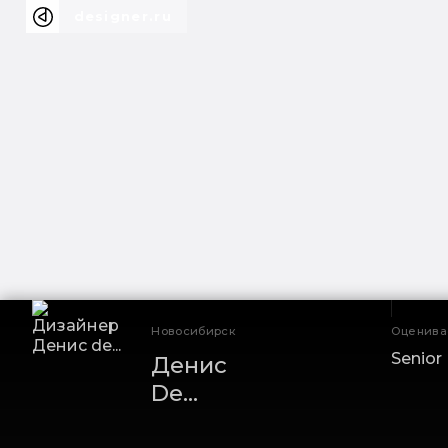
designer.ru
Новосибирск
Оценивае
Senior
Денис
De...