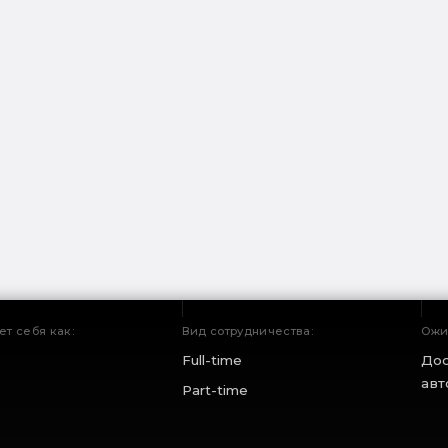
т себя как:
Вид сотрудничества:
Ожи
Full-time
Дос
авт
Part-time