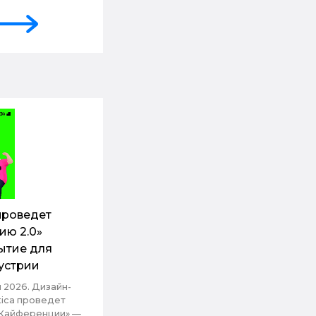
проведет
ию 2.0»
ытие для
устрии
я 2026. Дизайн-
tica проведет
«Кайференции» —