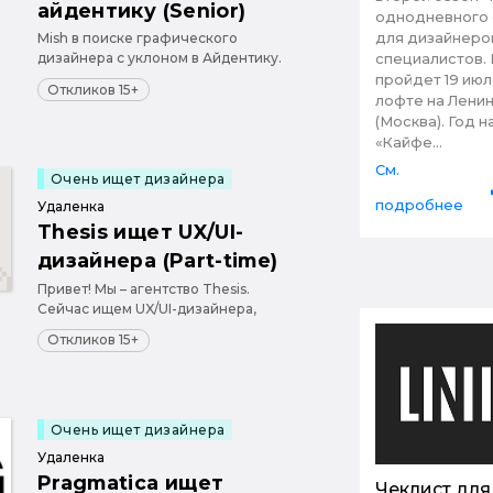
айдентику (Senior)
однодневного
для дизайнеро
Mish в поиске графического
дизайнера с уклоном в Айдентику.
специалистов.
Формат сотрудничества —
пройдет 19 июля
Откликов 15+
удаленно парт-тайм, привлекать
лофте на Лени
будем регулярно. Ищем человека с
(Москва). Год 
чистым вкусом и тягой к
«Кайфе...
экспериментам
См.
Очень ищет дизайнера
подробнее
Удаленка
Thesis ищет UX/UI-
дизайнера (Part-time)
Привет! Мы – агентство Thesis.
Сейчас ищем UX/UI-дизайнера,
который усилит нашу команду на
Откликов 15+
проектной основе. Основной объем
работы – масштабный проект, в
рамках которого предстоит
разрабатывать сайты по
существующей дизайн-системе,
Очень ищет дизайнера
также пр...
Удаленка
Pragmatica ищет
Чеклист для