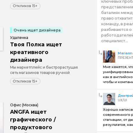
ключевых проб
работы и винтажа ТВОЯ ПОЛКА.
Откликов 15+
представления
Ищем сильного
баталиях межд
коммуникационного/графического
право отхватит
дизайнера уровня Middle для
команду, в реа
работы над брендом и
формирования единой дизайн-
разбиваются о
Очень ищет дизайнера
системы для всех носителей
работодателей
Удаленка
печатной и ...
специалист...
Твоя Полка ищет
креативного
Mariann
ПРЕЗЕН
дизайнера
Мне кажется, чт
Мы маркетплейс и быстрорастущая
унифицированн
сеть магазинов товаров ручной
как в английско
работы и винтажа ТВОЯ ПОЛКА.
Откликов 15+
чтобы и компании
Ищем сильного креативного
дизайнера уровня Middle для
работы над СТМ в категории non-
Дмитри
food, упаковкой, сувениркой,
UX/UI
мерчом, полиграфией.
Офис (Москва)
Хорошо написа
ANGFA ищет
современного р
графического /
стагнации, от д
результатов, как
продуктового