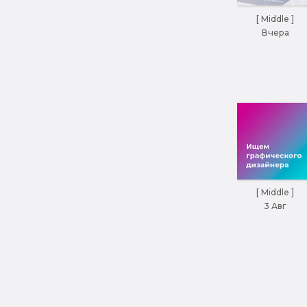
[ Middle ]
Вчера
[ Middle ]
3 Авг