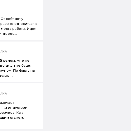
я
 От себя хочу
ерьезно относиться к
 места работы. Идея
интерес...
ИКА
. В целом, мне не
что джун не будет
жуном. По факту на
скол...
ИКА
одмечает
чки индустрии,
овичков. Как
ьшим стажем,
.