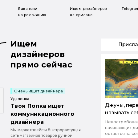
Вакансии
Ищем дизайнеров
Telegra
на релокацию
на фриланс
Ищем
Присла
дизайнеров
прямо сейчас
Очень ищет дизайнера
Удаленка
Джуны, пере
Твоя Полка ищет
называть се
коммуникационного
дизайнера
Невостребова
начинающих д
Мы маркетплейс и быстрорастущая
остается на се
сеть магазинов товаров ручной