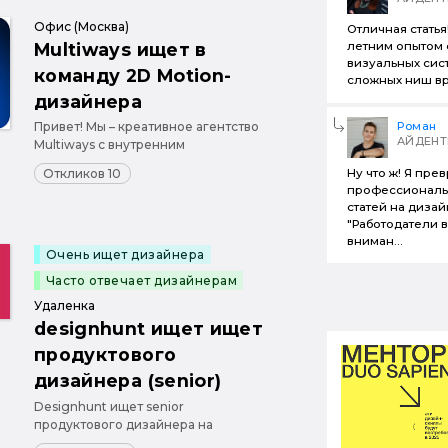
всему миру зарабатывать с
помощью партнёрских
Офис (Москва)
Отличная статья
инструментов ведущих тревел-бр...
Multiways ищет в
летним опытом
визуальных сист
команду 2D Motion-
сложных ниш врод
дизайнера
Роман
Привет! Мы – креативное агентство
АЙДЕНТ
Multiways с внутренним
продакшном. Создаем кайфовые
Ну что ж! Я пре
Откликов 10
анимационные проекты, снимаем
профессиональ
видео, разрабатываем брендинг,
статей на дизай
графдиз и проводим онлайн-
"Работодатели 
трансляции.
вниман...
Очень ищет дизайнера
Часто отвечает дизайнерам
Удаленка
designhunt ищет ищет
продуктового
дизайнера (senior)
Designhunt ищет senior
продуктового дизайнера на
внешний проект с крупным