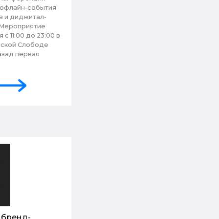
 офлайн-события
в и диджитал-
 Мероприятие
 с 11:00 до 23:00 в
нской Слободе
назад первая
 бренд-