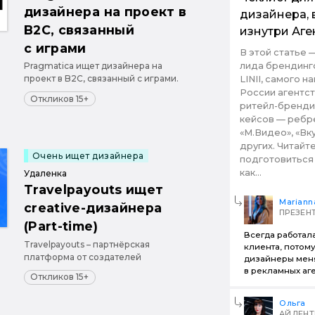
дизайнера на проект в
дизайнера, 
B2C, связанный
изнутри Аге
с играми
В этой статье 
лида брендинг
Pragmatica ищет дизайнера на
проект в B2C, связанный с играми.
LINII, самого 
Уметь делать яркий и
России агентс
Откликов 15+
эмоциональный дизайн игр и
ритейл-бренди
приложений в заданном сеттинге.
кейсов — ребре
«М.Видео», «Вк
других. Читайте
Очень ищет дизайнера
подготовиться
как...
Удаленка
Travelpayouts ищет
Mariann
creative-дизайнера
ПРЕЗЕН
(Part-time)
Всегда работал
Travelpayouts – партнёрская
клиента, потом
платформа от создателей
дизайнеры меня
Авиасейлс, специализирующаяся
в рекламных аге
Откликов 15+
на монетизации тревел-трафика.
Мы помогаем тревел-блогерам,
Ольга
вебмастерам и медиапроектам по
АЙДЕНТ