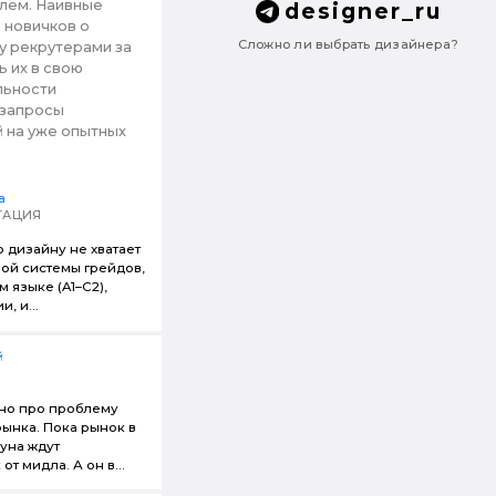
лем. Наивные
designer_ru
 новичков о
Сложно ли выбрать дизайнера?
у рекрутерами за
ь их в свою
льности
 запросы
 на уже опытных
a
ТАЦИЯ
о дизайну не хватает
ой системы грейдов,
м языке (A1–C2),
, и...
й
но про проблему
ынка. Пока рынок в
жуна ждут
 от мидла. А он в...