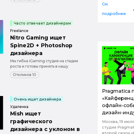
индустрии с амбициозными целями
См.
и задачами.
подробнее
Часто отвечает дизайнерам
Freelance
Nitro Gaming ищет
Spine2D + Photoshop
дизайнера
Мы гибка iGaming студия на стадии
роста и готовы принять в нашу
команду человека, который готов
Откликов 10
заботиться о наших играх так как это
делаем мы. На данный момент ищем
человека на проектную занятость,
Pragmatica 
однако проектов много и в 2х
«Кайференц
месячные сроки проектн...
Очень ищет дизайнера
офлайн-соб
Удаленка
дизайн-инд
Mish ищет
графического
Москва, 19 июл
студия Pragma
дизайнера с уклоном в
второй сезон 