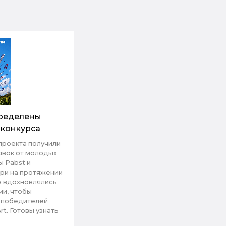
пределены
 конкурса
проекта получили
явок от молодых
ы Pabst и
ри на протяжении
в вдохновлялись
ми, чтобы
 победителей
rt. Готовы узнать