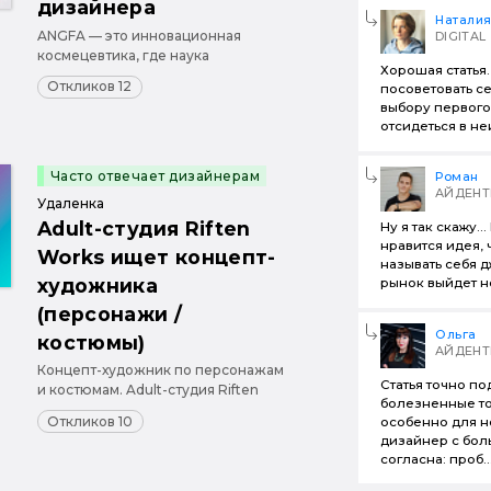
дизайнера
Натали
ANGFA — это инновационная
DIGITAL
космецевтика, где наука
Хорошая статья.
встречается с красотой. Мы
Откликов 12
посоветовать с
разрабатываем системы ухода за
выбору первого
волосами, доказавшие свою
отсидеться в не
эффективность в клинических
испытаниях. Наша философия —
«красота, подтверждённая наукой»,
Часто отвечает дизайнерам
Роман
и мы ищем дизайнера, кото...
АЙДЕНТ
Удаленка
Adult-студия Riften
Ну я так скажу..
нравится идея, 
Works ищет концепт-
называть себя д
художника
рынок выйдет не
(персонажи /
Ольга
костюмы)
АЙДЕНТ
Концепт-художник по персонажам
Статья точно п
и костюмам. Adult-студия Riften
болезненные то
Works ищет опытного концепт-
Откликов 10
особенно для н
художника для проектной работы
дизайнер с бол
над дизайном персонажей и
согласна: проб..
костюмов.