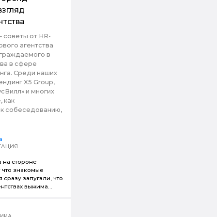
взгляд
нтства
— советы от HR-
ового агентства
награждаемого в
тва в сфере
нга. Среди наших
ндинг X5 Group,
усВилл» и многих
, как
 к собеседованию,
a
ТАЦИЯ
а на стороне
у что знакомые
 сразу запугали, что
нтствах выжима...
ИКА