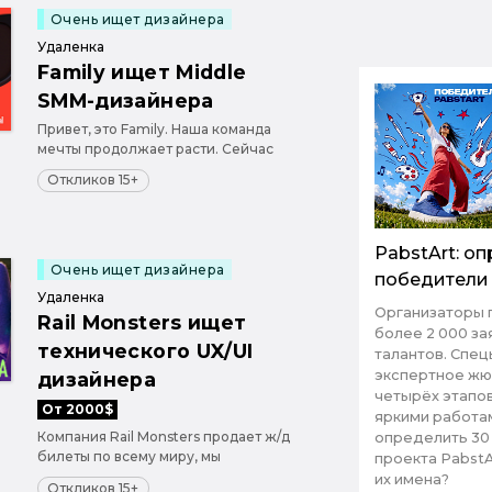
Очень ищет дизайнера
Удаленка
Family ищет Middle
SMM-дизайнера
Привет, это Family. Наша команда
мечты продолжает расти. Сейчас
мы ищем графического дизайнера с
Откликов 15+
уровнем middle+. Огромнейший
плюс, если ты умеешь
самостоятельно генерировать идеи,
предлагать визуальные решения и
PabstArt: о
собирать сильный визуал с нуля,
Очень ищет дизайнера
победители
также...
Удаленка
Организаторы 
Rail Monsters ищет
более 2 000 за
технического UX/UI
талантов. Спец
экспертное жю
дизайнера
четырёх этапо
От 2000$
яркими работа
Компания Rail Monsters продает ж/д
определить 30
билеты по всему миру, мы
проекта PabstA
стремимся стать лидерами мировой
их имена?
Откликов 15+