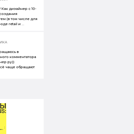
! Как дизайнер с 10-
 создания
ем (в том числе для
е retail и ...
ИКА
вращаюсь в
ного комментатора
нер ру))
всё чаще обращают