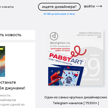
войти
ищете дизайнера?
m-каналы
69 486
дизайнеров в базе
ть новость
станьте
бя джунами!
нность
Один из самых крупных дизайнерских
изайнеров
Telegram-каналов [ 75300+ ]
годня одной из