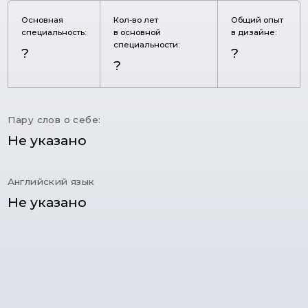
Основная
Кол-во лет
Общий опыт
специальность:
в основной
в дизайне:
специальности:
?
?
?
Пару слов о себе:
Не указано
Английский язык
Не указано