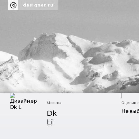
designer.ru
Москва
Оценивае
Не вы
Dk
Li