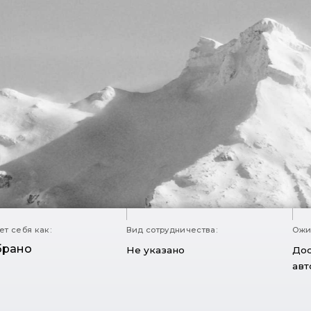
т себя как:
Вид сотрудничества:
Ожи
брано
Не указано
Дос
авт