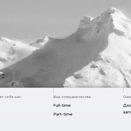
т себя как:
Вид сотрудничества:
Ожи
Full-time
Дос
авт
Part-time