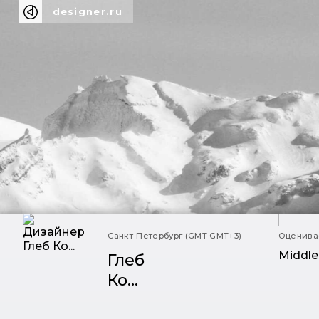
designer.ru
Санкт-Петербург (GMT GMT+3)
Оценивае
Middle
Глеб
Ко...