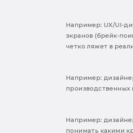
Например: UX/UI-д
экранов (брейк-поин
четко ляжет в реал
Например: дизайнер
производственных 
Например: дизайнер
понимать какими кра