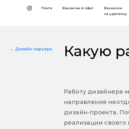
Лента
Вакансии
в офис
Вакансии
на удаленку
Какую р
← Дизайн-карьера
Работу дизайнера м
направления неотде
дизайн-проекта. П
реализации своего 