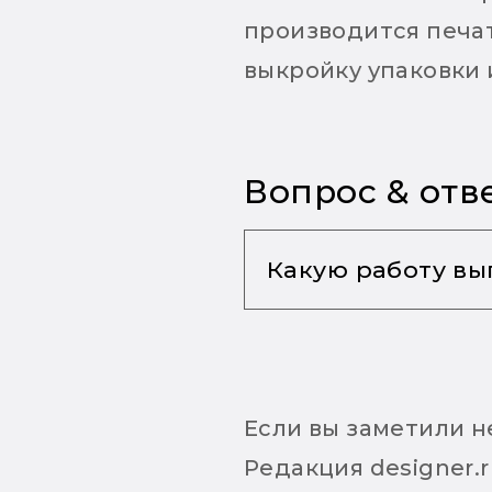
производится печат
выкройку упаковки 
Вопрос & отв
Какую работу вы
Работу дизайнер
направления нео
Если вы заметили 
реализацию диз
Редакция designer.
и технологией р