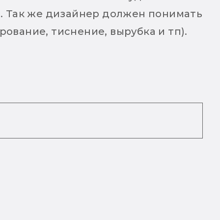
). Так же дизайнер должен понимать
ование, тиснение, вырубка и тп).
ический и эстетический. Эти два
очке ставят под сомнение
олжен быть знаком с принципами