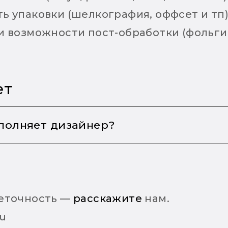
ь упаковки (шелкография, оффсет и тп
и возможности пост-обработки (фольгир
ет
полняет дизайнер?
а можно разделить на два вектора: техн
тделимы друг от друга, так как по один
неточность —
расскажите
нам.
айн-проекта. Почти каждый дизайнер д
ru
еализации своего проекта.