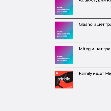
Adult-студия R
Glasno ищет г
Miteg ищет гр
Family ищет M