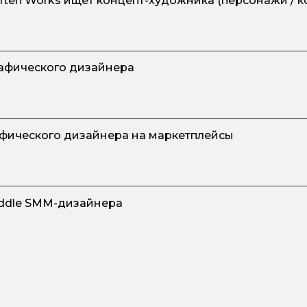
iften Works ищет концепт-художника (персонажи / 
рафического дизайнера
афического дизайнера на маркетплейсы
iddle SMM-дизайнера