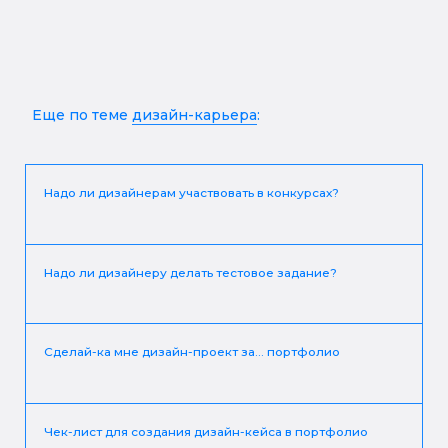
продумывает логику пользователя и
визуальную ценность бренда. Дизайнер —
невероятно классная профессия.
Еще по теме
дизайн-карьера
:
Надо ли дизайнерам участвовать в конкурсах?
Надо ли дизайнеру делать тестовое задание?
Сделай-ка мне дизайн-проект за... портфолио
Чек-лист для создания дизайн-кейса в портфолио