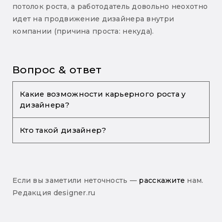
потолок роста, а работодатель довольно неохотно
идет на продвижение дизайнера внутри
компании (причина проста: некуда).
Вопрос & ответ
Какие возможности карьерного роста у
дизайнера?
Кто такой дизайнер?
Зачастую, дизайнер зависит от процессов
внутри компании. Иными словами: если
структура компании имеет возможности к
Дизайнер — это специалист в эстетических
карьерному росту — дизайнер сможет
и конструкторских дисциплинах. Дизайнер
двигаться вверх. Как правило речь идет об
Если вы заметили неточность —
исследует, проектирует и создает.
расскажите
нам.
IT-гигантах. В этих случаях дизайнер растет
Редакция designer.ru
Дизайнер работает с метафорой и
благодаря дизай-грейдам.
чертежами. Дизайнер рисует от руки и
проектирует в Figma. Дизайнер