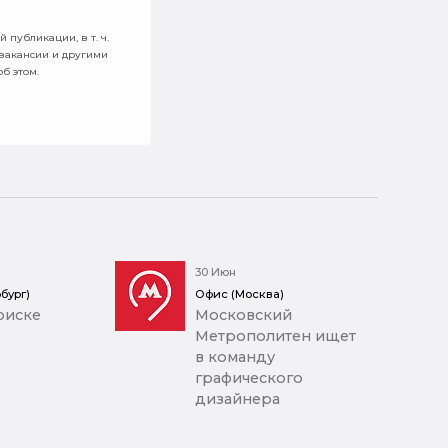
 публикации, в т. ч.
 вакансии и другими
б этом.
30 Июн
бург)
Офис (Москва)
оиске
Московский
Метрополитен ищет
в команду
графического
дизайнера