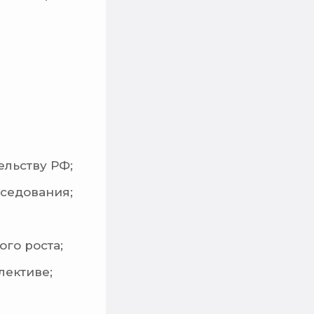
льству РФ;
еседования;
го роста;
лективе;