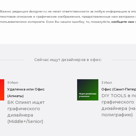
Важно: pедакция designer.ru не несет ответственности за любую информацию в этой
текстовое описание и графические изображения, предоставленные нам авторами
пользователями интернета. Если Вы нашли ошибку, то, пожалуйста,
сообщите нам
о
Сейчас ищут дизайнеров в офис:
9 Июл
3 Июл
Удаленка или Офис
Офис (Санкт-Петер
DIY TOOLS в п
(Алматы)
графического
БК Олимп ищет
дизайнера (на
графического
полиграфию)
дизайнера
(Middle+/Senior)