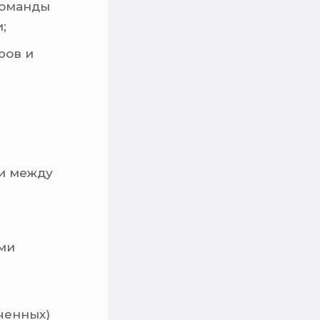
команды
;
ров и
чи между
ми
ченных)