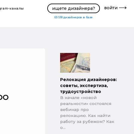
войти
ищете дизайнера?
gram-каналы
69 518
дизайнеров в базе
Релокация дизайнеров:
советы, экспертиза,
трудоустройство
ро
В начале «новой
реальности» состоялся
вебинар про
релокацию. Как найти
работу за рубежом? Как
о...