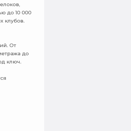
релоков,
ю до 10 000
х клубов.
ий. От
метража до
д ключ.
тся