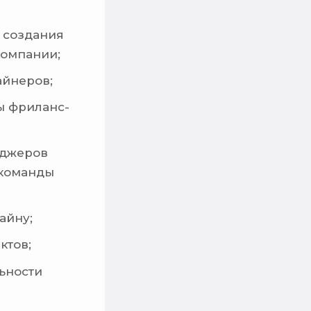
 создания
компании;
айнеров;
ы фриланс-
еджеров
 команды
айну;
ктов;
ьности