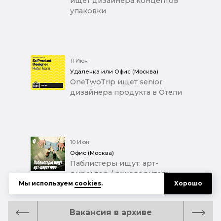
ищет дизайнера концептов
упаковки
11 Июн
Удаленка или Офис (Москва)
OneTwoTrip ищет senior
дизайнера продукта в Отели
10 Июн
Офис (Москва)
Паблистеры ищут: арт-
директор / руководитель
Мы используем
cookies
.
Хорошо
отдела дизайна
Вакансия в архиве