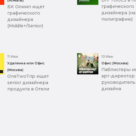
(Алматы)
графического
БК Олимп ищет
дизайнера (на
графического
полиграфию)
дизайнера
(Middle+/Senior)
11 Июн
10 Июн
Удаленка или Офис
Офис (Москва)
Паблистеры и
(Москва)
арт-директор 
OneTwoTrip ищет
руководитель
senior дизайнера
дизайна
продукта в Отели