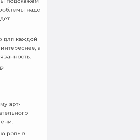
 мы подскажем
проблемы надо
удет
о для каждой
 интереснее, а
язанность.
 ₽
му арт-
ательного
мени.
ою роль в