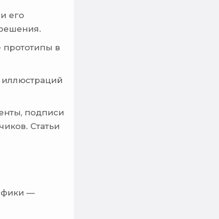
и его
 решения.
 прототипы в
ы иллюстраций
енты, подписи
чиков. Статьи
афики —