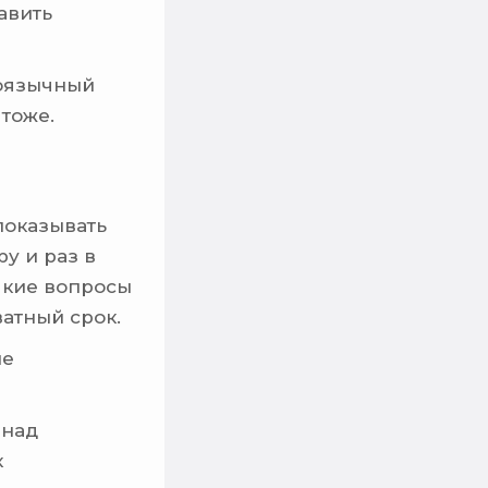
авить
лоязычный
тоже.
показывать
у и раз в
лкие вопросы
ватный срок.
ые
 над
к