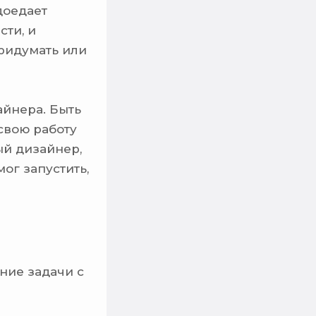
доедает
сти, и
придумать или
айнера. Быть
свою работу
ый дизайнер,
ог запустить,
ние задачи с