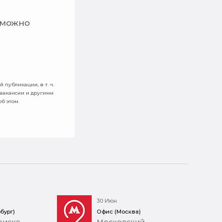
 можно
 публикации, в т. ч.
 вакансии и другими
б этом.
30 Июн
бург)
Офис (Москва)
оиске
Московский