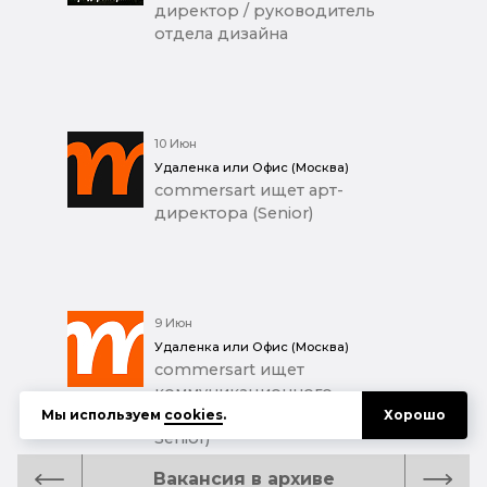
директор / руководитель
отдела дизайна
10 Июн
Удаленка или Офис (Москва)
commersart ищет арт-
директора (Senior)
9 Июн
Удаленка или Офис (Москва)
commersart ищет
коммуникационного
дизайнера (Middle+ / Junior
Мы используем
cookies
.
Хорошо
Senior)
Вакансия в архиве