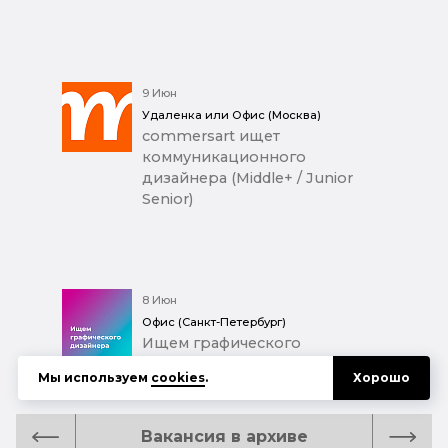
9 Июн
Удаленка или Офис (Москва)
commersart ищет
коммуникационного
дизайнера (Middle+ / Junior
Senior)
8 Июн
Офис (Санкт-Петербург)
Ищем графического
дизайнера (Performance
Мы используем
cookies
.
Хорошо
Marketing, NDA)
Вакансия в архиве