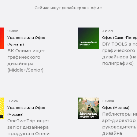
Сейчас ищут дизайнеров в офис:
9 Июл
3 Июл
Удаленка или Офис
Офис (Санкт-Петер
DIY TOOLS в п
(Алматы)
графического
БК Олимп ищет
дизайнера (на
графического
полиграфию)
дизайнера
(Middle+/Senior)
11 Июн
10 Июн
Удаленка или Офис
Офис (Москва)
Паблистеры и
(Москва)
арт-директор 
OneTwoTrip ищет
руководитель
senior дизайнера
дизайна
продукта в Отели