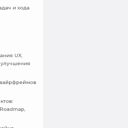
дач и хода
ания UX,
 улучшения
я вайрфреймов
ктов:
, Roadmap,