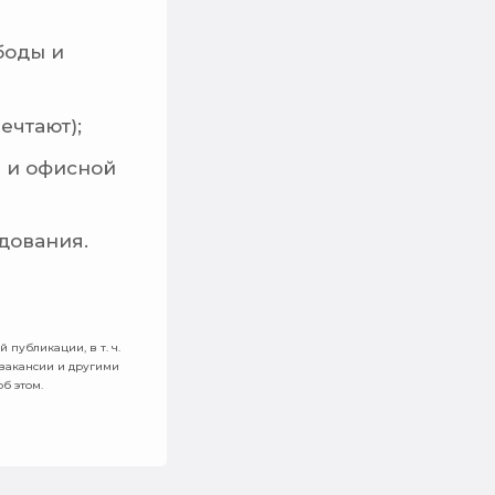
боды и
ечтают);
 и офисной
дования.
 публикации, в т. ч.
 вакансии и другими
б этом.