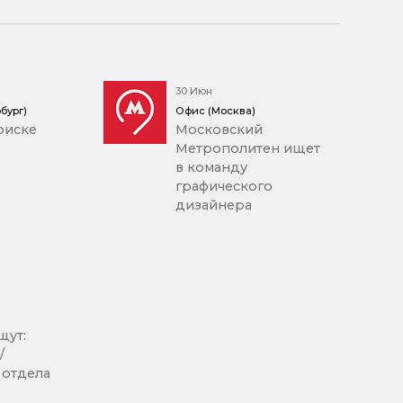
30 Июн
бург)
Офис (Москва)
оиске
Московский
Метрополитен ищет
в команду
графического
дизайнера
щут:
/
 отдела