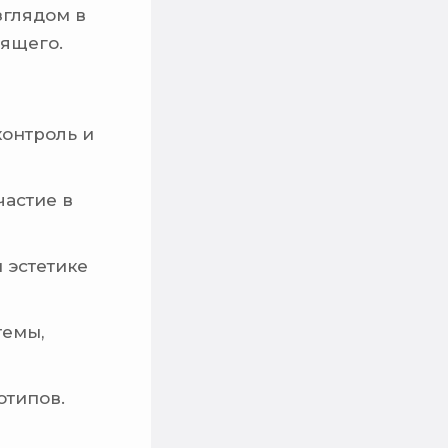
зглядом в
ящего.
контроль и
частие в
 эстетике
темы,
отипов.