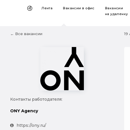
Лента
Вакансии
в офис
Вакансии
на удаленку
← Все вакансии
19
Контакты работодателя:
ONY Agency
https://ony.ru/