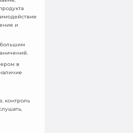
зайне,
продукта
заимодействие
ение и
 большим
раничений.
нером в
 наличие
е, контроль
слушать,