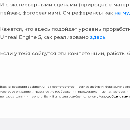
И с экстерьерными сценами (природные матери
пейзаж, фотореализм). См референсы как
на м
Кажется, что здесь подойдет уровень проработ
Unreal Engine 5, как реализовано
здесь
.
Если у тебя сойдутся эти компетенции, работы 
Важно: pедакция designer.ru не несет ответственности за любую информацию в этой
текстовое описание и графические изображения, предоставленные нам авторами
пользователями интернета. Если Вы нашли ошибку, то, пожалуйста,
сообщите нам
о