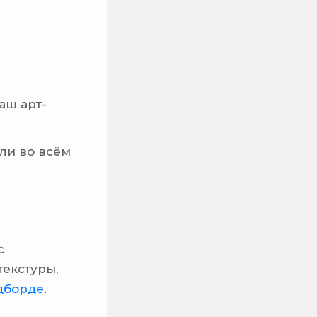
аш арт-
сли во всём
с
текстуры,
дборде
.