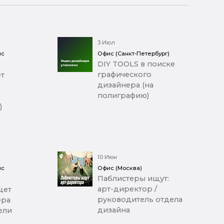
3 Июл
ис
Офис (Санкт-Петербург)
DIY TOOLS в поиске
графического
т
дизайнера (на
полиграфию)
)
10 Июн
ис
Офис (Москва)
Паблистеры ищут:
арт-директор /
щет
руководитель отдела
ера
дизайна
ели