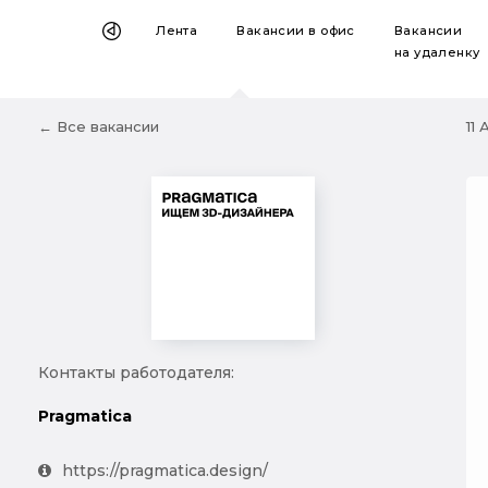
Лента
Вакансии
в офис
Вакансии
на удаленку
← Все вакансии
11 
Контакты работодателя:
Pragmatica
https://pragmatica.design/