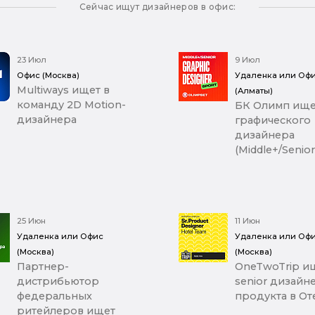
Сейчас ищут дизайнеров в офис:
23 Июл
9 Июл
Офис (Москва)
Удаленка или Оф
Multiways ищет в
(Алматы)
команду 2D Motion-
БК Олимп ище
дизайнера
графического
дизайнера
(Middle+/Senior
25 Июн
11 Июн
Удаленка или Офис
Удаленка или Оф
(Москва)
(Москва)
Партнер-
OneTwoTrip и
дистрибьютор
senior дизайн
федеральных
продукта в От
ритейлеров ищет