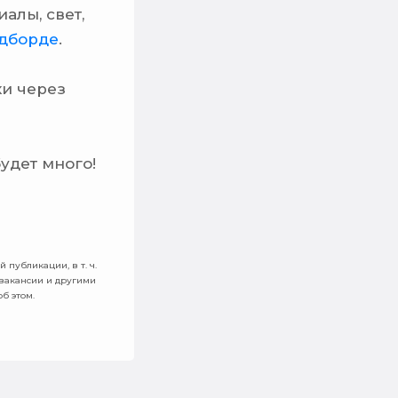
алы, свет,
удборде
.
ки через
будет много!
 публикации, в т. ч.
 вакансии и другими
б этом.