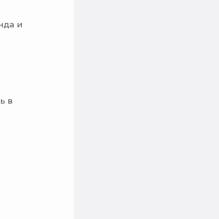
нда и
ь в