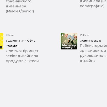
дизайнера (на
графического
полиграфию)
дизайнера
(Middle+/Senior)
11 Июн
10 Июн
Удаленка или Офис
Офис (Москва)
Паблистеры и
(Москва)
арт-директор 
OneTwoTrip ищет
руководитель
senior дизайнера
дизайна
продукта в Отели