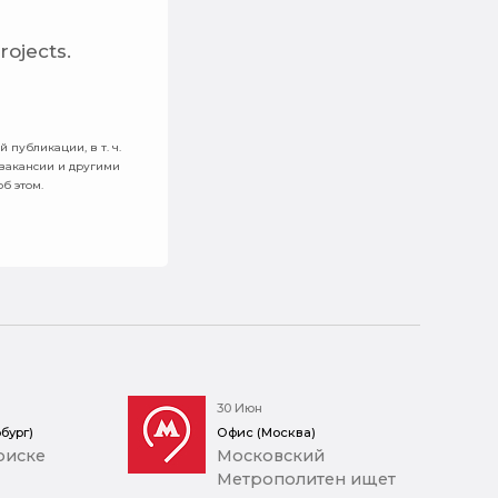
projects.
 публикации, в т. ч.
 вакансии и другими
б этом.
30 Июн
бург)
Офис (Москва)
оиске
Московский
Метрополитен ищет