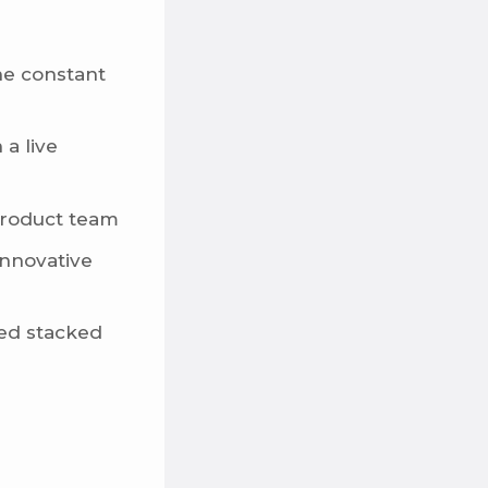
he constant
 a live
product team
innovative
ced stacked