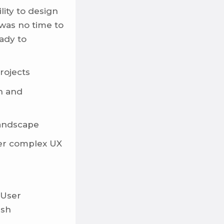
lity to design
 was no time to
eady to
rojects
gn and
andscape
iver complex UX
 User
ish