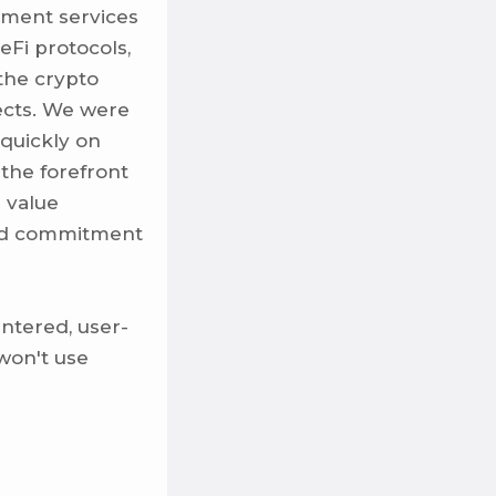
yment services
eFi protocols,
the crypto
ects. We were
 quickly on
the forefront
 value
 and commitment
ntered, user-
 won't use