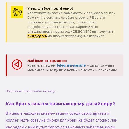
У вас слабое портфолио?
Работодатель вас не замечает? У вас мало опыта?
Вам нужно усилить слабые стороны? Все это
заряжают дизайн-менторы, специально
подобранные под вас в Duo Sapiens! А по
специальному промокоду DESIGNER5 вы получите
скидку 5%
на любую программу менторинга
Лайфхак от админов:
Кстати, в нашем
Telegram-канале
можно получать
моментальные пуши о новых клиентах и вакансиях
Подсказки про дизайн-карьеру:
Как брать заказы начинающему дизайнеру?
В идеале находить дизайн-задачи среди своих друзей и
коллег. Идти сразу на биржу для новичка будет сложно, так
как рядом с ним будут бороться за клиента зубастые акулы