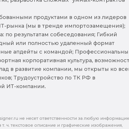
ях, разработка сложных "умных-контрактов"
ебованными продуктами в одном из лидеров
Т-рынка (мы в тренде импортозамещения);
а: по результатам собеседования; Гибкий
дный или полностью удаленный формат
рные апдейты с командой; Профессиональны
фортная корпоративная культура, возможнос
клад в развитие компании, мы открыты ко вс
ков; Трудоустройство по ТК РФ в
й ИТ-компании.
signer.ru не несет ответственности за любую информаци
в т. ч. текстовое описание и графические изображения,