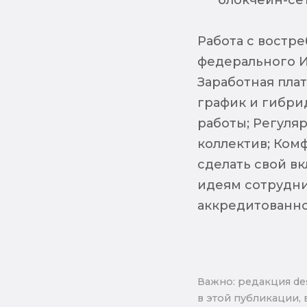
блокчейн-сет
Работа с востр
федерального И
Заработная плат
график и гибри
работы; Регуля
коллектив; Ком
сделать свой в
идеям сотрудни
аккредитованно
Важно: pедакция de
в этой публикации, 