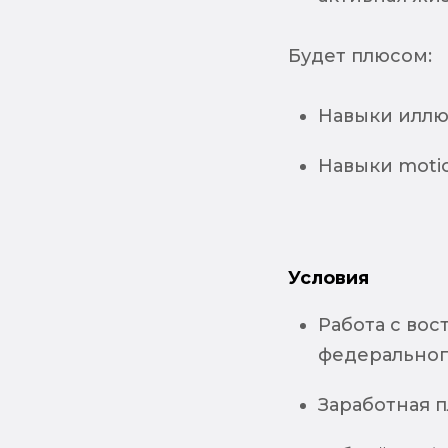
Будет плюсом:
Навыки илл
Навыки moti
Условия
Работа с во
федеральног
Заработная п