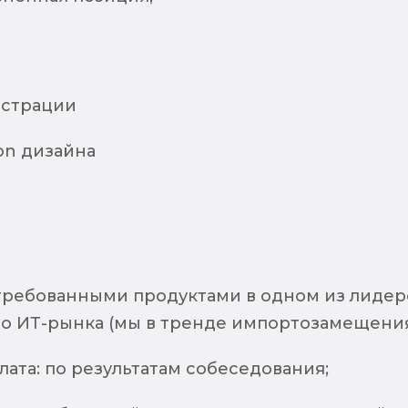
юстрации
on дизайна
стребованными продуктами в одном из лидер
о ИТ-рынка (мы в тренде импортозамещения
лата: по результатам собеседования;