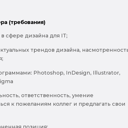
ра (требования)
в сфере дизайна для IT;
ктуальных трендов дизайна, насмотренность
я;
граммами: Photoshop, InDesign, Illustrator,
Figma
ьность, ответственность, умение
ься к пожеланиям коллег и предлагать свои
зненная позиция;