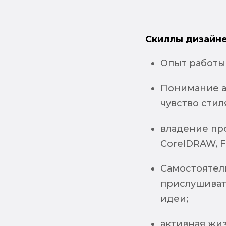
Скиллы дизайне
Опыт работы 
Понимание а
чувство стил
владение про
CorelDRAW, 
Самостоятел
прислушиват
идеи;
активная жи