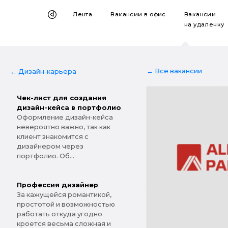
Лента
Вакансии
в офис
Вакансии
на удаленку
← Все вакансии
← Дизайн-карьера
Чек-лист для создания
дизайн-кейса в портфолио
Оформление дизайн-кейса
невероятно важно, так как
клиент знакомится с
дизайнером через
портфолио. Об...
Профессия дизайнер
За кажущейся романтикой,
простотой и возможностью
работать откуда угодно
кроется весьма сложная и