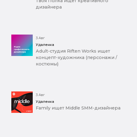
Твоя Полка ищет креативного
дизайнера
3 Авг
Удаленка
Adult-студия Riften Works ищет
концепт-художника (персонажи /
костюмы)
3 Авг
Удаленка
Family ищет Middle SMM-дизайнера