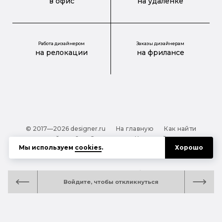
в офис
на удаленке
Работа дизайнером
Заказы дизайнерам
на релокации
на фрилансе
© 2017—2026 designer.ru
На главную
Как найти
дизайнера?
О проекте
Карта сайта
Мы используем
cookies
.
Хорошо
Обработка персональных данных
Файлы cookie
Полезная подсказка:
Как выбрать дизайнера:
Войдите, чтобы откликнуться
руководство для тех, кто заказывает дизайн