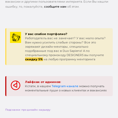
вакансии и другими пользователями интернета. Если Вы нашли
ошибку, то, пожалуйста,
сообщите нам
об этом.
У вас слабое портфолио?
Работодатель вас не замечает? У вас мало опыта?
Вам нужно усилить слабые стороны? Все это
заряжают дизайн-менторы, специально
подобранные под вас в Duo Sapiens! А по
специальному промокоду DESIGNER5 вы получите
скидку 5%
на любую программу менторинга
Лайфхак от админов:
Кстати, в нашем
Telegram-канале
можно получать
моментальные пуши о новых клиентах и вакансиях
Подсказки про дизайн-карьеру: