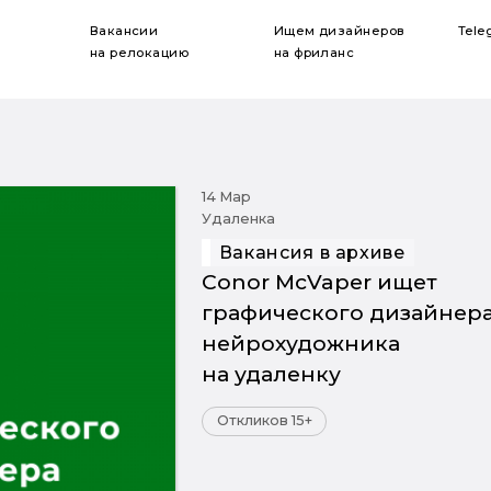
Вакансии
Ищем дизайнеров
Tele
на релокацию
на фриланс
14 Мар
Удаленка
Вакансия в архиве
Conor McVaper ищет
графического дизайнера
нейрохудожника
на удаленку
Откликов 15+