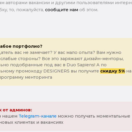
м авторами вакансии и другими пользователями интерне
ку, то, пожалуйста,
сообщите нам
об этом.
лабое портфолио?
атель вас не замечает? У вас мало опыта? Вам нужно
 слабые стороны? Все это заряжают дизайн-менторы,
ьно подобранные под вас в Duo Sapiens! А по
льному промокоду DESIGNER5 вы получите
скидку 5%
на
программу менторинга
 от админов:
 в нашем
Telegram-канале
можно получать моментальные
новых клиентах и вакансиях