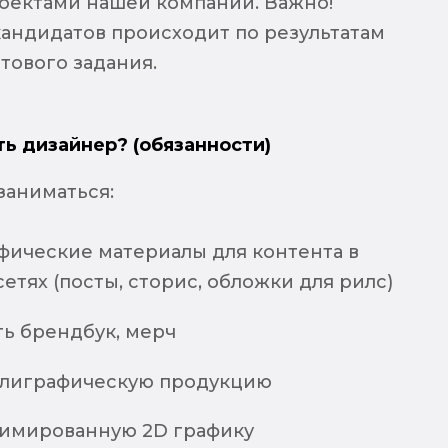
оектами нашей компании. Важно!
андидатов происходит по результатам
тового задания.
ть дизайнер? (обязанности)
заниматься:
афические материалы для контента в
етях (посты, сторис, обложки для рилс)
ть брендбук, мерч
олиграфическую продукцию
нимированную 2D графику