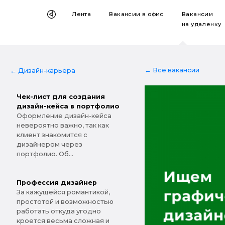
Лента
Вакансии
в офис
Вакансии
на удаленку
← Все вакансии
← Дизайн-карьера
Чек-лист для создания
дизайн-кейса в портфолио
Оформление дизайн-кейса
невероятно важно, так как
клиент знакомится с
дизайнером через
портфолио. Об...
Профессия дизайнер
За кажущейся романтикой,
простотой и возможностью
работать откуда угодно
кроется весьма сложная и