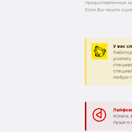
предоставленные на
Если Вы нашли ошиб
У вас с
Работод
усилить
специал
специа
любую 
Лайфхак
Кстати,
пуши о 