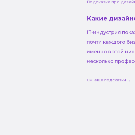
Подсказки про дизай
Какие дизайн
IT-индустрия пок
почти каждого би
именно в этой ни
несколько професс
См. еще подсказки →