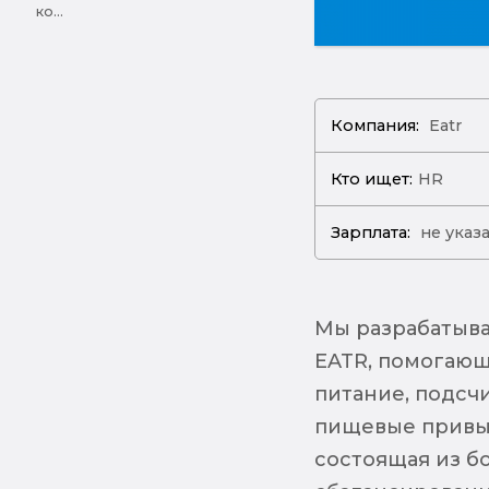
ко...
Компания:
Eatr
Кто ищет:
HR
Зарплата:
не указ
Мы разрабатыв
EATR, помогающ
питание, подсч
пищевые привыч
состоящая из б