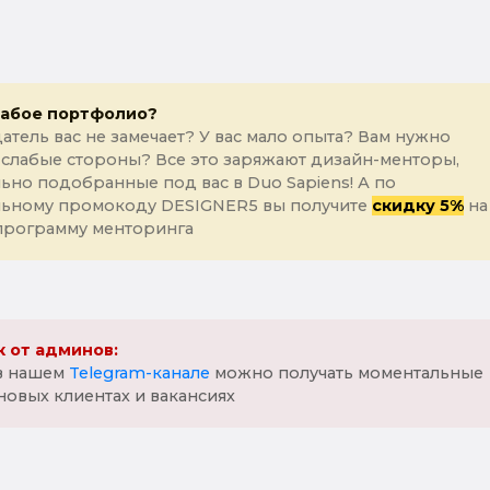
лабое портфолио?
атель вас не замечает? У вас мало опыта? Вам нужно
 слабые стороны? Все это заряжают дизайн-менторы,
ьно подобранные под вас в Duo Sapiens! А по
льному промокоду DESIGNER5 вы получите
скидку 5%
на
программу менторинга
 от админов:
 в нашем
Telegram-канале
можно получать моментальные
новых клиентах и вакансиях