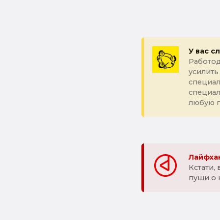
У вас с
Работод
усилить
специал
специа
любую 
Лайфхак
Кстати,
пуши о 