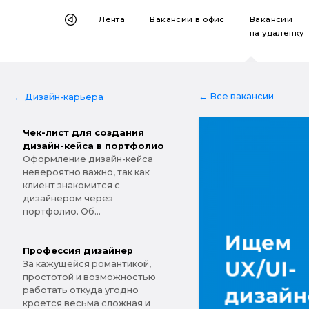
Лента
Вакансии
в офис
Вакансии
на удаленку
← Все вакансии
← Дизайн-карьера
Чек-лист для создания
дизайн-кейса в портфолио
Оформление дизайн-кейса
невероятно важно, так как
клиент знакомится с
дизайнером через
портфолио. Об...
Профессия дизайнер
За кажущейся романтикой,
простотой и возможностью
работать откуда угодно
кроется весьма сложная и