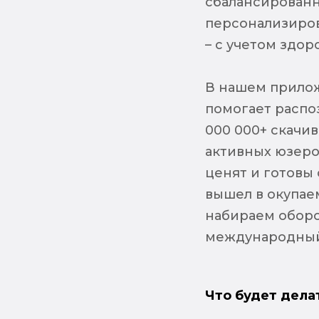
сбалансированн
персонализиров
– с учетом здор
В нашем прилож
помогает распоз
000 000+ скачив
активных юзеро
ценят и готовы 
вышел в окупаем
набираем оборо
международный 
Что будет дела