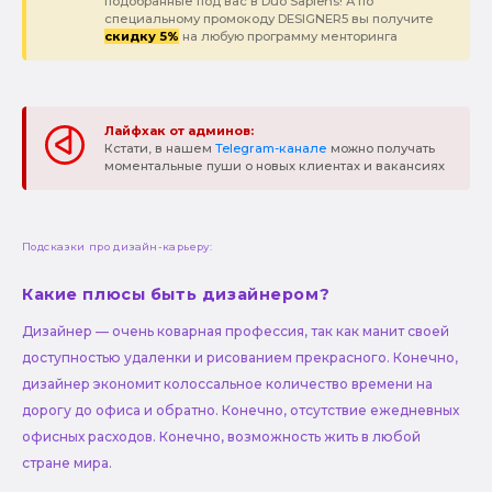
подобранные под вас в Duo Sapiens! А по
специальному промокоду DESIGNER5 вы получите
скидку 5%
на любую программу менторинга
Лайфхак от админов:
Кстати, в нашем
Telegram-канале
можно получать
моментальные пуши о новых клиентах и вакансиях
Подсказки про дизайн-карьеру:
Какие плюсы быть дизайнером?
Дизайнер — очень коварная профессия, так как манит своей
доступностью удаленки и рисованием прекрасного. Конечно,
дизайнер экономит колоссальное количество времени на
дорогу до офиса и обратно. Конечно, отсутствие ежедневных
офисных расходов. Конечно, возможность жить в любой
стране мира.