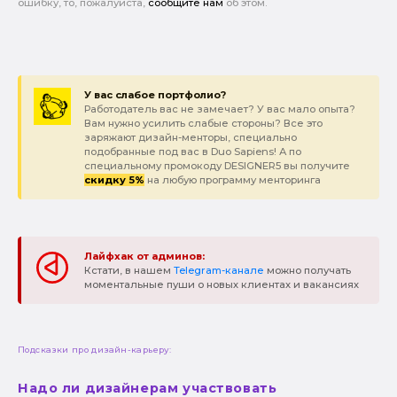
ошибку, то, пожалуйста,
сообщите нам
об этом.
У вас слабое портфолио?
Работодатель вас не замечает? У вас мало опыта?
Вам нужно усилить слабые стороны? Все это
заряжают дизайн-менторы, специально
подобранные под вас в Duo Sapiens! А по
специальному промокоду DESIGNER5 вы получите
скидку 5%
на любую программу менторинга
Лайфхак от админов:
Кстати, в нашем
Telegram-канале
можно получать
моментальные пуши о новых клиентах и вакансиях
Подсказки про дизайн-карьеру:
Надо ли дизайнерам участвовать