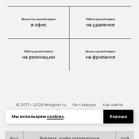
Вакансии дизайнерам
Работа дизайнером
в офис
на удаленке
Работа дизайнером
Заказы дизайнерам
на релокации
на фрилансе
© 2017—2026 designer.ru
На главную
Как найти
дизайнера?
О проекте
Карта сайта
Мы используем
cookies
.
Хорошо
Обработка персональных данных
Файлы cookie
Полезная подсказка:
Как выбрать дизайнера:
Войдите, чтобы откликнуться
руководство для тех, кто заказывает дизайн