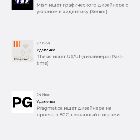
Mish ищет графического дизайнера с
уклоном в айдентику (Senior)
27 Июл
Удаленка
Thesis ищет UX/UI-дизайнера (Part-
time)
24 Июл
Удаленка
Pragmatica ищет дизайнера на
проект в B2C, связанный с играми