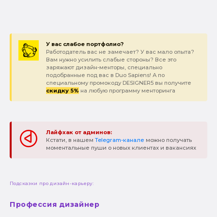
У вас слабое портфолио?
Работодатель вас не замечает? У вас мало опыта?
Вам нужно усилить слабые стороны? Все это
заряжают дизайн-менторы, специально
подобранные под вас в Duo Sapiens! А по
специальному промокоду DESIGNER5 вы получите
скидку 5%
на любую программу менторинга
Лайфхак от админов:
Кстати, в нашем
Telegram-канале
можно получать
моментальные пуши о новых клиентах и вакансиях
Подсказки про дизайн-карьеру:
Профессия дизайнер