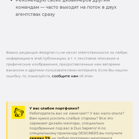
Рекомендую своих дизайнеров другим
командам — часто выходят на поток в двух
агентствах сразу
Важно: pедакция designer.ru не несет ответственности за любую
информацию в этой публикации, в т. ч. текстовое описание и
графические изображения, предоставленные нам авторами
вакансии и другими пользователями интернета. Если Вы нашли
ошибку, то, пожалуйста,
сообщите нам
об этом.
У вас слабое портфолио?
Работодатель вас не замечает? У вас мало опыта?
Вам нужно усилить слабые стороны? Все это
заряжают дизайн-менторы, специально
подобранные под вас в Duo Sapiens! А по
специальному промокоду DESIGNER5 вы получите
скидку 5%
на любую программу менторинга