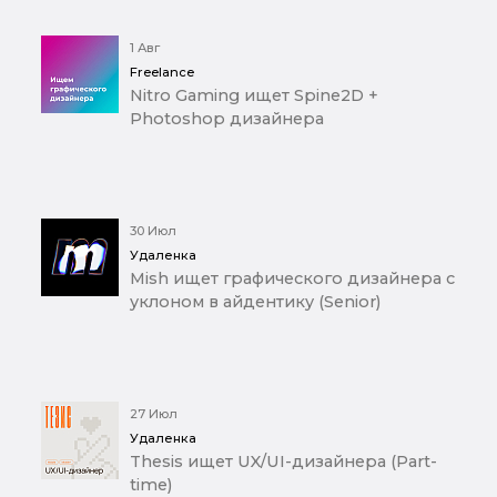
1 Авг
Freelance
Nitro Gaming ищет Spine2D +
Photoshop дизайнера
30 Июл
Удаленка
Mish ищет графического дизайнера с
уклоном в айдентику (Senior)
27 Июл
Удаленка
Thesis ищет UX/UI-дизайнера (Part-
time)