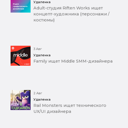
Удаленка
Adult-студия Riften Works ищет
концепт-художника (персонажи /
костюмы)
3 Авг
Удаленка
Family ищет Middle SMM-дизайнера
2 Авг
Удаленка
Rail Monsters ищет технического
UX/UI дизайнера