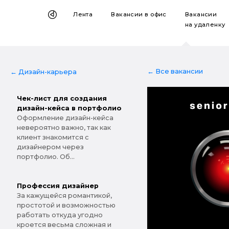
Лента
Вакансии
в офис
Вакансии
на удаленку
← Все вакансии
← Дизайн-карьера
Чек-лист для создания
дизайн-кейса в портфолио
Оформление дизайн-кейса
невероятно важно, так как
клиент знакомится с
дизайнером через
портфолио. Об...
Профессия дизайнер
За кажущейся романтикой,
простотой и возможностью
работать откуда угодно
кроется весьма сложная и