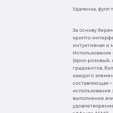
Удаленка, фулл т
За основу бере
крипто-интерфе
интуитивная и 
Использование 
(ярко-розовый, 
градиентов, бо
каждого элемен
составляющая –
использование э
выполнение ачи
удовлетворение