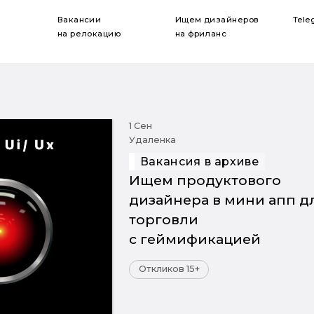
Вакансии
Ищем дизайнеров
Tele
на релокацию
на фриланс
1 Сен
Удаленка
Вакансия в архиве
Ищем продуктового
дизайнера в мини апп д
торговли
с геймификацией
Откликов 15+