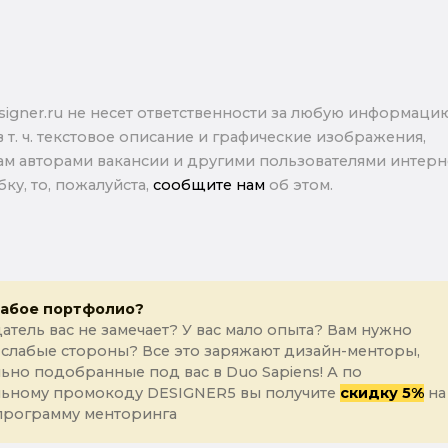
signer.ru не несет ответственности за любую информаци
в т. ч. текстовое описание и графические изображения,
м авторами вакансии и другими пользователями интерне
ку, то, пожалуйста,
сообщите нам
об этом.
лабое портфолио?
атель вас не замечает? У вас мало опыта? Вам нужно
 слабые стороны? Все это заряжают дизайн-менторы,
ьно подобранные под вас в Duo Sapiens! А по
льному промокоду DESIGNER5 вы получите
скидку 5%
на
программу менторинга