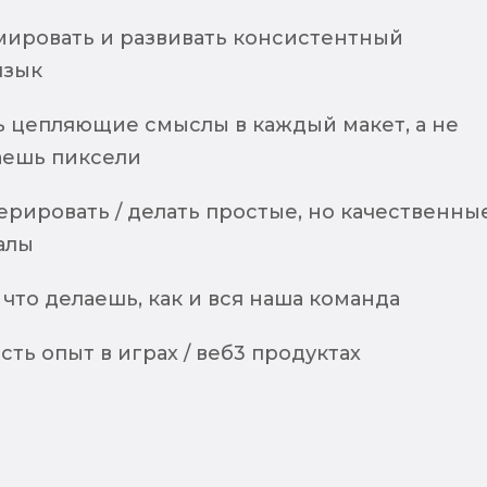
ировать и развивать консистентный
язык
 цепляющие смыслы в каждый макет, а не
аешь пиксели
рировать / делать простые, но качественны
алы
что делаешь, как и вся наша команда
есть опыт в играх / веб3 продуктах