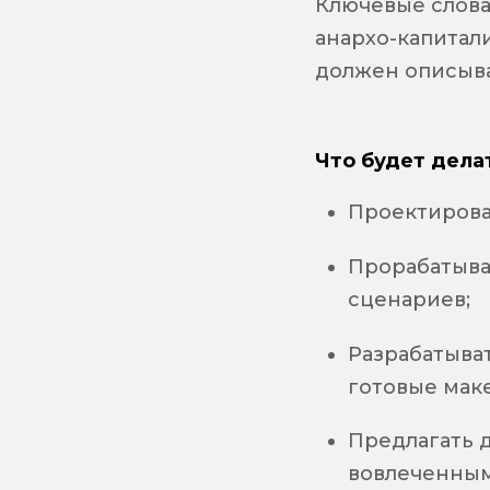
Ключевые слова
анархо-капитал
должен описыват
Что будет дела
Проектироват
Прорабатыват
сценариев;
Разрабатыва
готовые мак
Предлагать 
вовлеченным