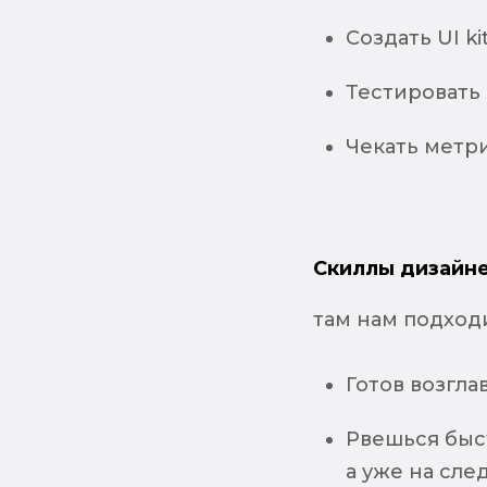
Создать UI k
Тестировать 
Чекать метр
Скиллы дизайне
там нам подходи
Готов возгла
Рвешься быс
а уже на сл