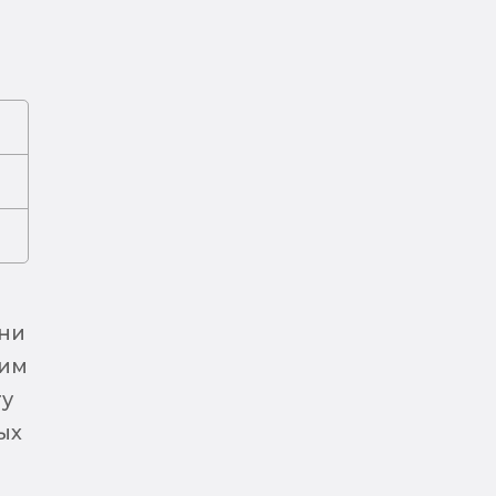
ини
дим
гу
ых