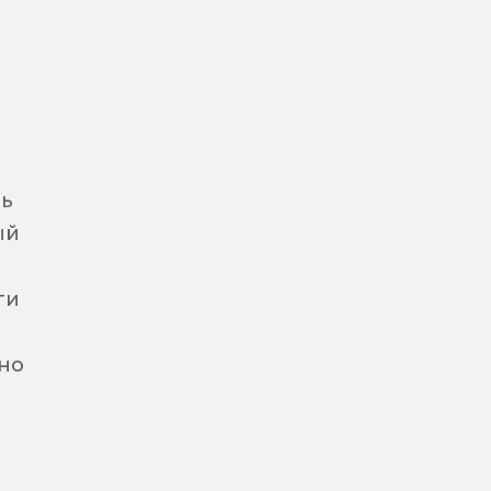
ть
ый
ги
но