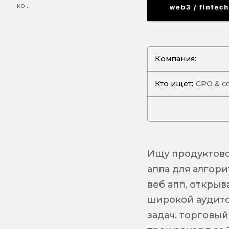
ко...
Компания:
Кто ищет:
CPO & c
Ищу продуктово
аппа для алгор
веб апп, откры
широкой аудито
задач. торговый