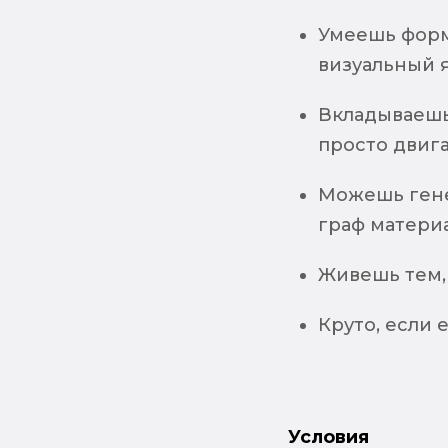
Умеешь форм
визуальный 
Вкладываешь
просто двиг
Можешь гене
граф матери
Живешь тем, 
Круто, если 
Условия