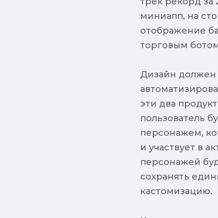
трек рекорд за 
миниапп, на ст
отображение ба
торговым ботом
Дизайн должен 
автоматизирова
эти два продук
пользователь б
персонажем, ко
и участвует в а
персонажей буд
сохранять един
кастомизацию.