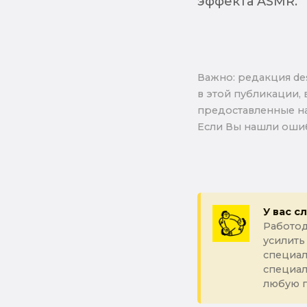
эффекта ASMR.
Важно: pедакция de
в этой публикации, 
предоставленные на
Если Вы нашли ошиб
У вас с
Работод
усилить
специал
специа
любую 