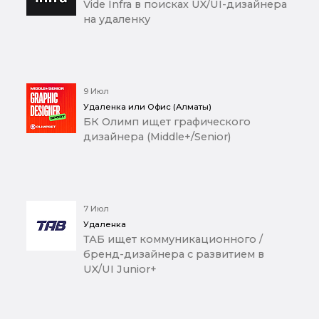
Vide Infra в поисках UX/UI-дизайнера
на удаленку
9 Июл
Удаленка или Офис (Алматы)
БК Олимп ищет графического
дизайнера (Middle+/Senior)
7 Июл
Удаленка
ТАБ ищет коммуникационного /
бренд-дизайнера с развитием в
UX/UI Junior+