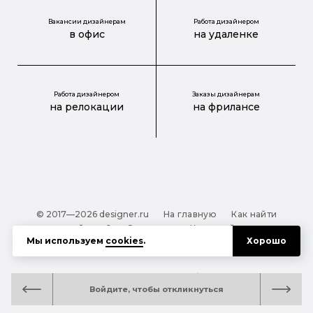
Вакансии дизайнерам
Работа дизайнером
в офис
на удаленке
Работа дизайнером
Заказы дизайнерам
на релокации
на фрилансе
© 2017—2026 designer.ru
На главную
Как найти
дизайнера?
О проекте
Карта сайта
Мы используем
cookies
.
Хорошо
Обработка персональных данных
Файлы cookie
Полезная подсказка:
Как выбрать дизайнера:
Войдите, чтобы откликнуться
руководство для тех, кто заказывает дизайн