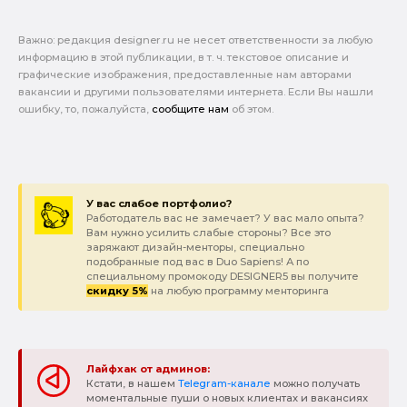
Важно: pедакция designer.ru не несет ответственности за любую
информацию в этой публикации, в т. ч. текстовое описание и
графические изображения, предоставленные нам авторами
вакансии и другими пользователями интернета. Если Вы нашли
ошибку, то, пожалуйста,
сообщите нам
об этом.
У вас слабое портфолио?
Работодатель вас не замечает? У вас мало опыта?
Вам нужно усилить слабые стороны? Все это
заряжают дизайн-менторы, специально
подобранные под вас в Duo Sapiens! А по
специальному промокоду DESIGNER5 вы получите
скидку 5%
на любую программу менторинга
Лайфхак от админов:
Кстати, в нашем
Telegram-канале
можно получать
моментальные пуши о новых клиентах и вакансиях