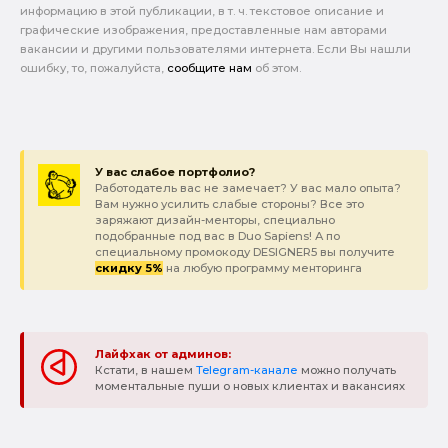
информацию в этой публикации, в т. ч. текстовое описание и
графические изображения, предоставленные нам авторами
вакансии и другими пользователями интернета. Если Вы нашли
ошибку, то, пожалуйста,
сообщите нам
об этом.
У вас слабое портфолио?
Работодатель вас не замечает? У вас мало опыта?
Вам нужно усилить слабые стороны? Все это
заряжают дизайн-менторы, специально
подобранные под вас в Duo Sapiens! А по
специальному промокоду DESIGNER5 вы получите
скидку 5%
на любую программу менторинга
Лайфхак от админов:
Кстати, в нашем
Telegram-канале
можно получать
моментальные пуши о новых клиентах и вакансиях