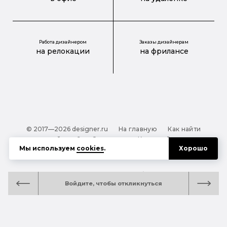
Работа дизайнером
Заказы дизайнерам
на релокации
на фрилансе
© 2017—2026 designer.ru
На главную
Как найти
дизайнера?
О проекте
Карта сайта
Мы используем
cookies
.
Хорошо
Обработка персональных данных
Файлы cookie
Полезная подсказка:
Как выбрать дизайнера:
Войдите, чтобы откликнуться
руководство для тех, кто заказывает дизайн