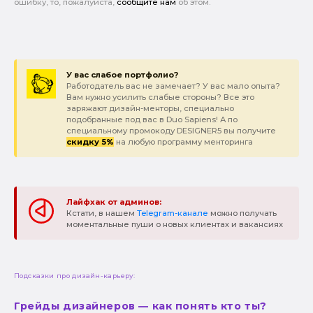
ошибку, то, пожалуйста,
сообщите нам
об этом.
У вас слабое портфолио?
Работодатель вас не замечает? У вас мало опыта?
Вам нужно усилить слабые стороны? Все это
заряжают дизайн-менторы, специально
подобранные под вас в Duo Sapiens! А по
специальному промокоду DESIGNER5 вы получите
скидку 5%
на любую программу менторинга
Лайфхак от админов:
Кстати, в нашем
Telegram-канале
можно получать
моментальные пуши о новых клиентах и вакансиях
Подсказки про дизайн-карьеру:
Грейды дизайнеров — как понять кто ты?