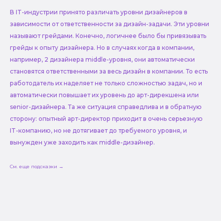
В IT-индустрии принято различать уровни дизайнеров в
зависимости от ответственности за дизайн-задачи. Эти уровни
называют грейдами. Конечно, логичнее было бы привязывать
грейды к опыту дизайнера. Но в случаях когда в компании,
например, 2 дизайнера middle-уровня, они автоматически
становятся ответственными за весь дизайн в компании. То есть
работодатель их наделяет не только сложностью задач, но и
автоматически повышает их уровень до арт-дирекшена или
senior-дизайнера. Та же ситуация справедлива и в обратную
сторону: опытный арт-директор приходит в очень серьезную
IT-компанию, но не дотягивает до требуемого уровня, и
вынужден уже заходить как middle-дизайнер.
См. еще подсказки →