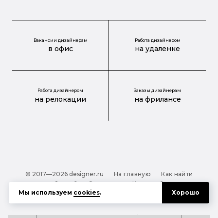
Вакансии дизайнерам
Работа дизайнером
в офис
на удаленке
Работа дизайнером
Заказы дизайнерам
на релокации
на фрилансе
© 2017—2026 designer.ru
На главную
Как найти
дизайнера?
О проекте
Карта сайта
Мы используем
cookies
.
Хорошо
Обработка персональных данных
Файлы cookie
Полезная подсказка:
Как выбрать дизайнера: