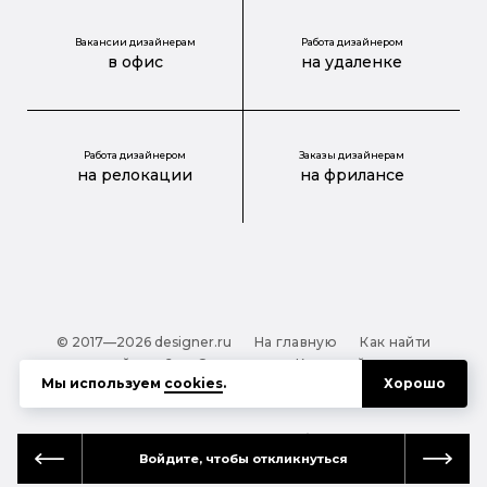
Вакансии дизайнерам
Работа дизайнером
в офис
на удаленке
Работа дизайнером
Заказы дизайнерам
на релокации
на фрилансе
© 2017—2026 designer.ru
На главную
Как найти
дизайнера?
О проекте
Карта сайта
Мы используем
cookies
.
Хорошо
Обработка персональных данных
Файлы cookie
Полезная подсказка:
Как выбрать дизайнера:
Войдите, чтобы откликнуться
руководство для тех, кто заказывает дизайн