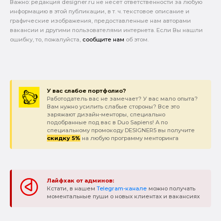
Важно: pедакция designer.ru не несет ответственности за любую
информацию в этой публикации, в т. ч. текстовое описание и
графические изображения, предоставленные нам авторами
вакансии и другими пользователями интернета. Если Вы нашли
ошибку, то, пожалуйста,
сообщите нам
об этом.
У вас слабое портфолио?
Работодатель вас не замечает? У вас мало опыта?
Вам нужно усилить слабые стороны? Все это
заряжают дизайн-менторы, специально
подобранные под вас в Duo Sapiens! А по
специальному промокоду DESIGNER5 вы получите
скидку 5%
на любую программу менторинга
Лайфхак от админов:
Кстати, в нашем
Telegram-канале
можно получать
моментальные пуши о новых клиентах и вакансиях