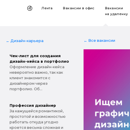
Лента
Вакансии
в офис
Вакансии
на удаленку
← Все вакансии
← Дизайн-карьера
Чек-лист для создания
дизайн-кейса в портфолио
Оформление дизайн-кейса
невероятно важно, так как
клиент знакомится с
дизайнером через
портфолио. Об...
Профессия дизайнер
За кажущейся романтикой,
простотой и возможностью
работать откуда угодно
кроется весьма сложная и