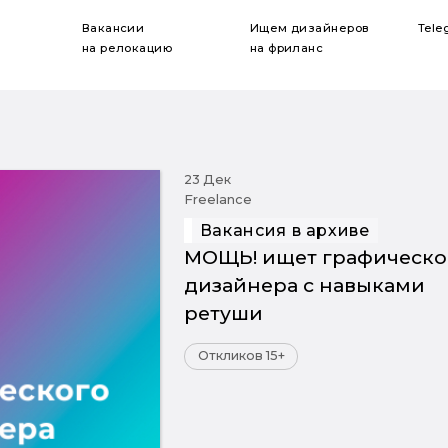
Вакансии
Ищем дизайнеров
Tele
на релокацию
на фриланс
23 Дек
Freelance
Вакансия в архиве
МОЩЬ! ищет графическо
дизайнера c навыками
ретуши
Откликов 15+