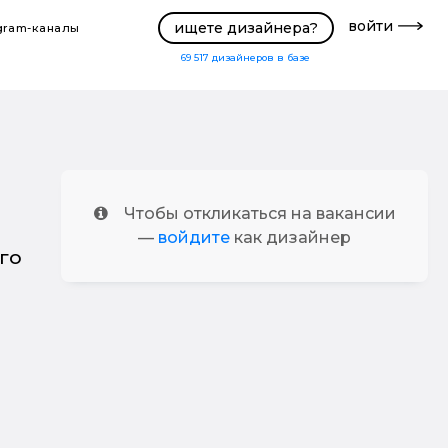
войти
ищете дизайнера?
gram-каналы
69 517
дизайнеров в базе
Чтобы откликаться на вакансии
—
войдите
как дизайнер
го