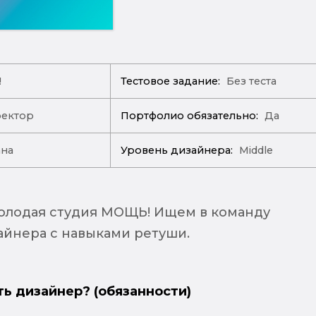
!
Тестовое задание:
Без теста
ректор
Портфолио обязательно:
Да
ана
Уровень дизайнера:
Middle
олодая студия МОЩЬ! Ищем в команду
айнера с навыками ретуши.
ть дизайнер? (обязанности)