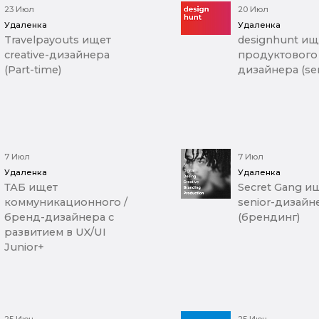
23 Июл
20 Июл
Удаленка
Удаленка
Travelpayouts ищет
designhunt ищ
creative-дизайнера
продуктового
(Part-time)
дизайнера (sen
7 Июл
7 Июл
Удаленка
Удаленка
ТАБ ищет
Secret Gang и
коммуникационного /
senior-дизайн
бренд-дизайнера с
(брендинг)
развитием в UX/UI
Junior+