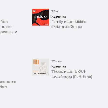
3 Авг
Удаленка
iften
Family ищет Middle
онцепт-
SMM-дизайнера
ерсонажи
27 Июл
Удаленка
Thesis ищет UX/UI-
дизайнера (Part-time)
клоном в
ior)