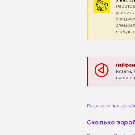
У вас с
Работод
усилить
специал
специа
любую 
Лайфхак
Кстати,
пуши о 
Подсказки про дизай
Сколько зара