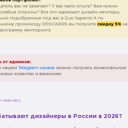
лабое портфолио?
атель вас не замечает? У вас мало опыта? Вам нужно
 слабые стороны? Все это заряжают дизайн-менторы,
ьно подобранные под вас в Duo Sapiens! А по
льному промокоду DESIGNER5 вы получите
скидку 5%
на
программу менторинга
 от админов:
 в нашем
Telegram-канале
можно получать моментальные
новых клиентах и вакансиях
н-карьеру:
батывают дизайнеры в России в 2026?