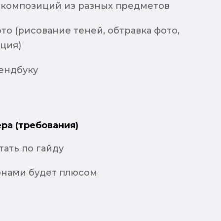
 композиций из разных предметов
то (рисование теней, обтравка фото,
ция)
рендбуку
ра (требования)
ать по гайду
онами будет плюсом