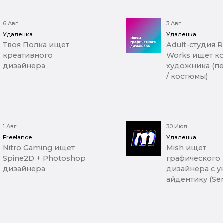
6 Авг
3 Авг
Удаленка
Удаленка
Твоя Полка ищет
Adult-студия R
креативного
Works ищет к
дизайнера
художника (п
/ костюмы)
1 Авг
30 Июл
Freelance
Удаленка
Nitro Gaming ищет
Mish ищет
Spine2D + Photoshop
графического
дизайнера
дизайнера с у
айдентику (Sen