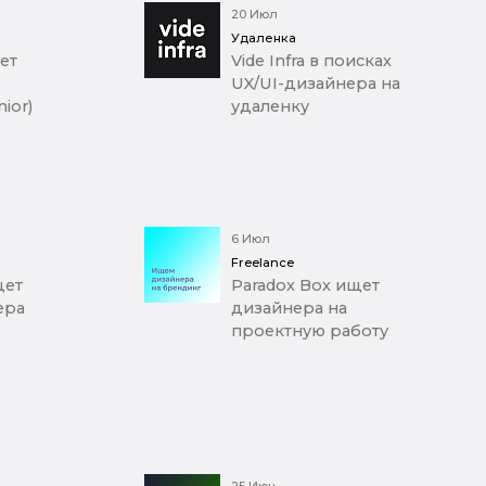
20 Июл
Удаленка
ет
Vide Infra в поисках
UX/UI-дизайнера на
ior)
удаленку
6 Июл
Freelance
щет
Paradox Box ищет
ера
дизайнера на
проектную работу