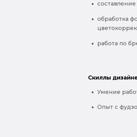
составление
обработка фо
цветокоррек
работа по б
Скиллы дизайне
Умение работ
Опыт с фудз