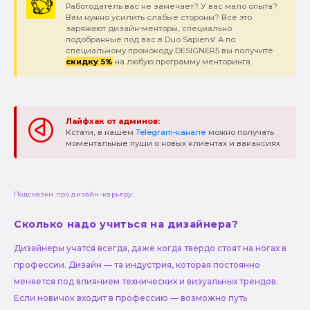
Работодатель вас не замечает? У вас мало опыта?
Вам нужно усилить слабые стороны? Все это
заряжают дизайн-менторы, специально
подобранные под вас в Duo Sapiens! А по
специальному промокоду DESIGNER5 вы получите
скидку 5%
на любую программу менторинга
Лайфхак от админов:
Кстати, в нашем
Telegram-канале
можно получать
моментальные пуши о новых клиентах и вакансиях
Подсказки про дизайн-карьеру:
Сколько надо учиться на дизайнера?
Дизайнеры учатся всегда, даже когда твердо стоят на ногах в
профессии. Дизайн — та индустрия, которая постоянно
меняется под влиянием технических и визуальных трендов.
Если новичок входит в профессию — возможно путь