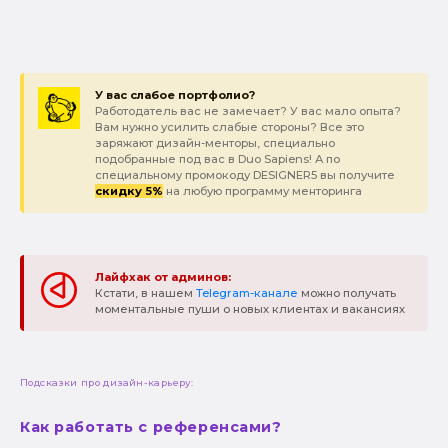
У вас слабое портфолио?
Работодатель вас не замечает? У вас мало опыта?
Вам нужно усилить слабые стороны? Все это
заряжают дизайн-менторы, специально
подобранные под вас в Duo Sapiens! А по
специальному промокоду DESIGNER5 вы получите
скидку 5%
на любую программу менторинга
Лайфхак от админов:
Кстати, в нашем
Telegram-канале
можно получать
моментальные пуши о новых клиентах и вакансиях
Подсказки про дизайн-карьеру:
Как работать с референсами?