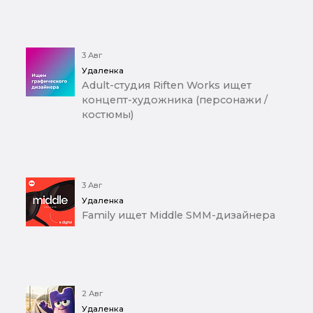
3 Авг
Удаленка
Adult-студия Riften Works ищет
концепт-художника (персонажи /
костюмы)
3 Авг
Удаленка
Family ищет Middle SMM-дизайнера
2 Авг
Удаленка