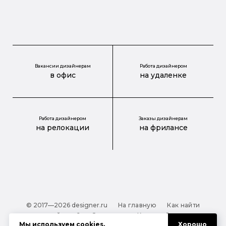
Вакансии дизайнерам
Работа дизайнером
в офис
на удаленке
Работа дизайнером
Заказы дизайнерам
на релокации
на фрилансе
© 2017—2026 designer.ru
На главную
Как найти
дизайнера?
О проекте
Карта сайта
Мы используем
cookies
.
Хорошо
Обработка персональных данных
Файлы cookie