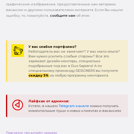
графические изображения, предоставленные нам авторами
вакансии и другими пользователями интернета. Если Вы нашли
ошибку, то, пожалуйста,
сообщите нам
об этом.
У вас слабое портфолио?
Работодатель вас не замечает? У вас мало опыта?
Вам нужно усилить слабые стороны? Все это
заряжают дизайн-менторы, специально
подобранные под вас в Duo Sapiens! А по
специальному промокоду DESIGNER5 вы получите
скидку 5%
на любую программу менторинга
Лайфхак от админов:
Кстати, в нашем
Telegram-канале
можно получать
моментальные пуши о новых клиентах и вакансиях
Подсказки про дизайн-карьеру: