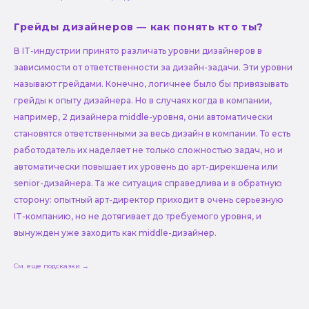
Грейды дизайнеров — как понять кто ты?
В IT-индустрии принято различать уровни дизайнеров в
зависимости от ответственности за дизайн-задачи. Эти уровни
называют грейдами. Конечно, логичнее было бы привязывать
грейды к опыту дизайнера. Но в случаях когда в компании,
например, 2 дизайнера middle-уровня, они автоматически
становятся ответственными за весь дизайн в компании. То есть
работодатель их наделяет не только сложностью задач, но и
автоматически повышает их уровень до арт-дирекшена или
senior-дизайнера. Та же ситуация справедлива и в обратную
сторону: опытный арт-директор приходит в очень серьезную
IT-компанию, но не дотягивает до требуемого уровня, и
вынужден уже заходить как middle-дизайнер.
См. еще подсказки →