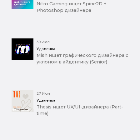
Nitro Gaming ищет Spine2D +
Photoshop дизайнера
30 Июл
Удаленка
Mish ищет графического дизайнера с
уклоном в айдентику (Senior)
27 Июл
Удаленка
Thesis ищет UX/UI-дизайнера (Part-
time)