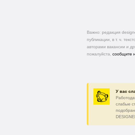
Важно: pедакция design
публикации, в т. ч. те
авторами вакансии и др
пожалуйста,
сообщите 
У вас с
Работода
слабые с
подобран
DESIGNE