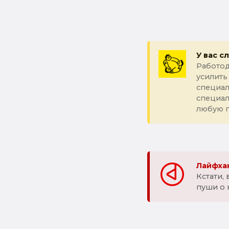
У вас с
Работод
усилить
специал
специа
любую 
Лайфхак
Кстати,
пуши о 