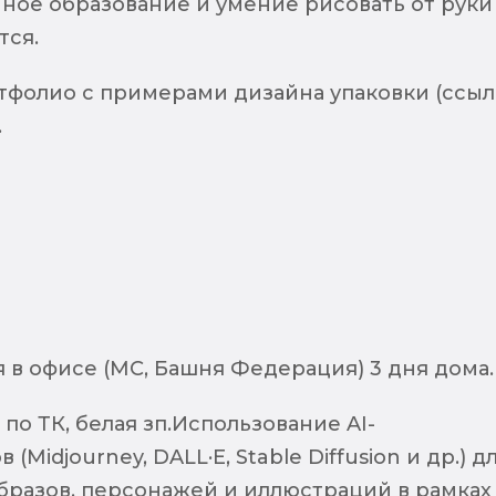
ное образование и умение рисовать от руки
тся.
тфолио с примерами дизайна упаковки (ссыл
.
я в офисе (МС, Башня Федерация) 3 дня дома.
о ТК, белая зп.Использование AI-
(Midjourney, DALL·E, Stable Diffusion и др.) д
бразов, персонажей и иллюстраций в рамках