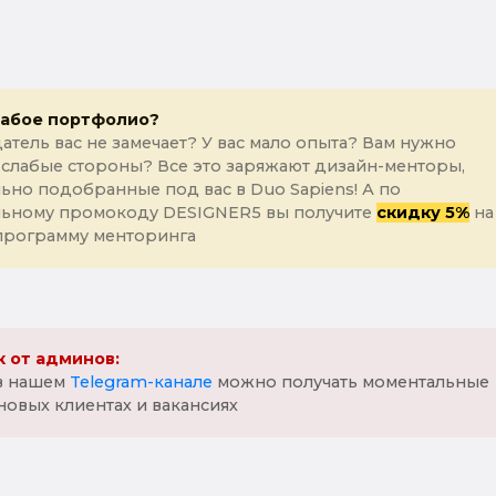
лабое портфолио?
атель вас не замечает? У вас мало опыта? Вам нужно
 слабые стороны? Все это заряжают дизайн-менторы,
ьно подобранные под вас в Duo Sapiens! А по
льному промокоду DESIGNER5 вы получите
скидку 5%
на
программу менторинга
 от админов:
 в нашем
Telegram-канале
можно получать моментальные
новых клиентах и вакансиях