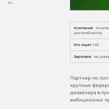
ко...
Компания:
Компан
дистрибьютор
Кто ищет:
HR
Зарплата:
не указ
Партнер по пос
крупные федера
дизайнера в лу
амбициозных пр