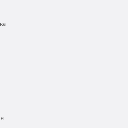
ка
ля