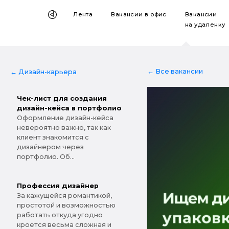
Лента
Вакансии
в офис
Вакансии
на удаленку
← Все вакансии
← Дизайн-карьера
Чек-лист для создания
дизайн-кейса в портфолио
Оформление дизайн-кейса
невероятно важно, так как
клиент знакомится с
дизайнером через
портфолио. Об...
Профессия дизайнер
За кажущейся романтикой,
простотой и возможностью
работать откуда угодно
кроется весьма сложная и