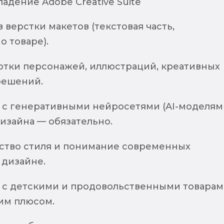
адение Adobe Creative Suite
 верстки макетов (текстовая часть,
 товаре).
отки персонажей, иллюстраций, креативных
решений.
 с генеративными нейросетями (AI-моделям
изайна — обязательно.
вство стиля и понимание современных
 дизайне.
 с детскими и продовольственными товара
им плюсом.