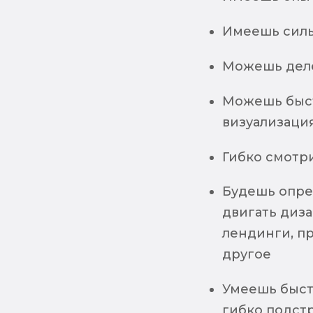
Имеешь силь
Можешь деле
Можешь быст
визуализация
Гибко смотр
Будешь опре
двигать диза
лендинги, пр
другое
Умеешь быст
гибко подст