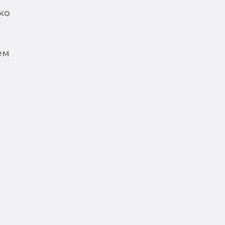
ко
ем