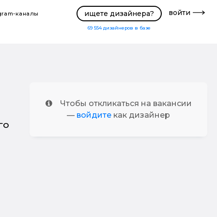
войти
ищете дизайнера?
gram-каналы
69 554
дизайнеров в базе
Чтобы откликаться на вакансии
—
войдите
как дизайнер
го