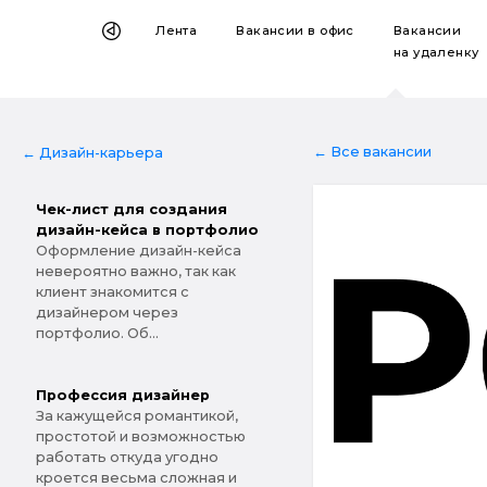
Лента
Вакансии
в офис
Вакансии
на удаленку
← Все вакансии
← Дизайн-карьера
Чек-лист для создания
дизайн-кейса в портфолио
Оформление дизайн-кейса
невероятно важно, так как
клиент знакомится с
дизайнером через
портфолио. Об...
Профессия дизайнер
За кажущейся романтикой,
простотой и возможностью
работать откуда угодно
кроется весьма сложная и