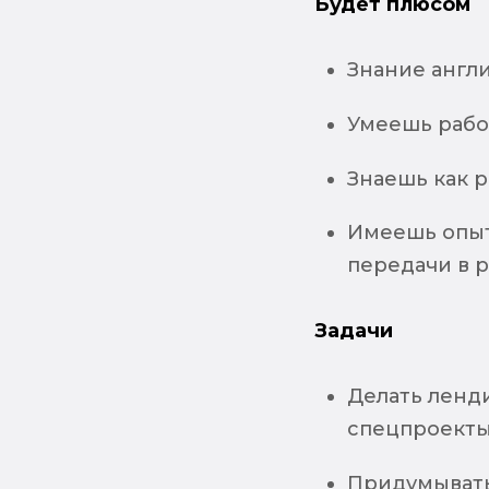
Будет плюсом
Знание англи
Умеешь рабо
Знаешь как р
Имеешь опыт 
передачи в р
Задачи
Делать ленд
спецпроекты
Придумывать