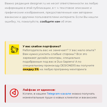
Важно: pедакция designer.ru не несет ответственности за любую
информацию в этой публикации, в т. ч. текстовое описание и
графические изображения, предоставленные нам авторами
вакансии и другими пользователями интернета. Если Вы нашли
ошибку, то, пожалуйста,
сообщите нам
об этом.
У вас слабое портфолио?
Работодатель вас не замечает? У вас мало опыта?
Вам нужно усилить слабые стороны? Все это
заряжают дизайн-менторы, специально
подобранные под вас в Duo Sapiens! А по
специальному промокоду DESIGNER5 вы получите
скидку 5%
на любую программу менторинга
Лайфхак от админов:
Кстати, в нашем
Telegram-канале
можно получать
моментальные пуши о новых клиентах и вакансиях