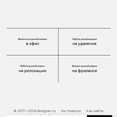
Вакансии дизайнерам
Работа дизайнером
в офис
на удаленке
Работа дизайнером
Заказы дизайнерам
на релокации
на фрилансе
© 2017—2026 designer.ru
На главную
Как найти
дизайнера?
О проекте
Карта сайта