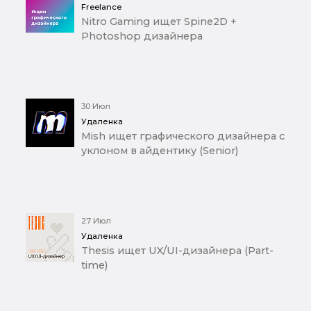
Freelance
Nitro Gaming ищет Spine2D +
Photoshop дизайнера
30 Июл
Удаленка
Mish ищет графического дизайнера с
уклоном в айдентику (Senior)
27 Июл
Удаленка
Thesis ищет UX/UI-дизайнера (Part-
time)