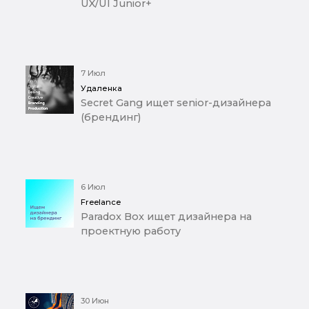
UX/UI Junior+
7 Июл
Удаленка
Secret Gang ищет senior-дизайнера
(брендинг)
6 Июл
Freelance
Paradox Box ищет дизайнера на
проектную работу
30 Июн