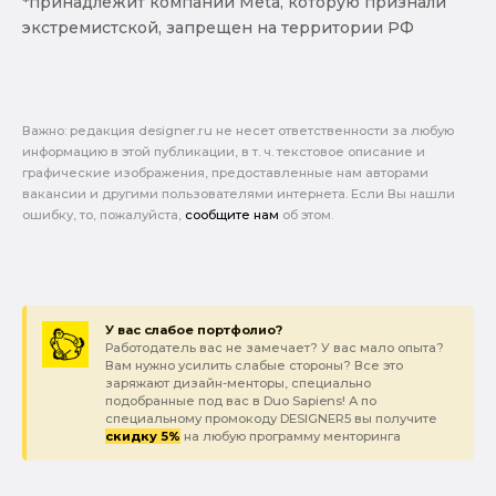
*принадлежит компании Meta, которую признали
экстремистской, запрещен на территории РФ
Важно: pедакция designer.ru не несет ответственности за любую
информацию в этой публикации, в т. ч. текстовое описание и
графические изображения, предоставленные нам авторами
вакансии и другими пользователями интернета. Если Вы нашли
ошибку, то, пожалуйста,
сообщите нам
об этом.
У вас слабое портфолио?
Работодатель вас не замечает? У вас мало опыта?
Вам нужно усилить слабые стороны? Все это
заряжают дизайн-менторы, специально
подобранные под вас в Duo Sapiens! А по
специальному промокоду DESIGNER5 вы получите
скидку 5%
на любую программу менторинга