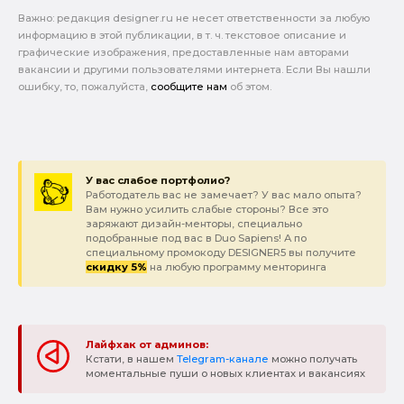
Важно: pедакция designer.ru не несет ответственности за любую
информацию в этой публикации, в т. ч. текстовое описание и
графические изображения, предоставленные нам авторами
вакансии и другими пользователями интернета. Если Вы нашли
ошибку, то, пожалуйста,
сообщите нам
об этом.
У вас слабое портфолио?
Работодатель вас не замечает? У вас мало опыта?
Вам нужно усилить слабые стороны? Все это
заряжают дизайн-менторы, специально
подобранные под вас в Duo Sapiens! А по
специальному промокоду DESIGNER5 вы получите
скидку 5%
на любую программу менторинга
Лайфхак от админов:
Кстати, в нашем
Telegram-канале
можно получать
моментальные пуши о новых клиентах и вакансиях