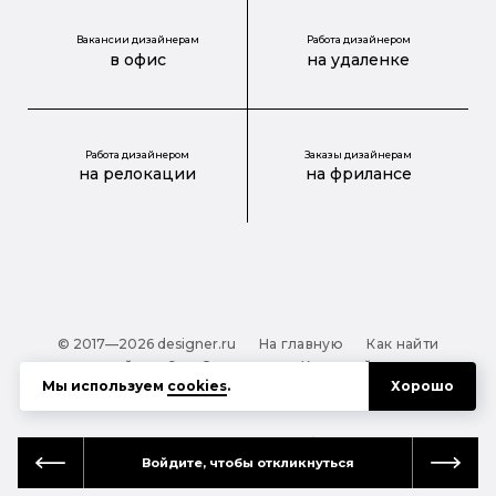
Вакансии дизайнерам
Работа дизайнером
в офис
на удаленке
Работа дизайнером
Заказы дизайнерам
на релокации
на фрилансе
© 2017—2026 designer.ru
На главную
Как найти
дизайнера?
О проекте
Карта сайта
Мы используем
cookies
.
Хорошо
Обработка персональных данных
Файлы cookie
Полезная подсказка:
Как выбрать дизайнера:
Войдите, чтобы откликнуться
руководство для тех, кто заказывает дизайн