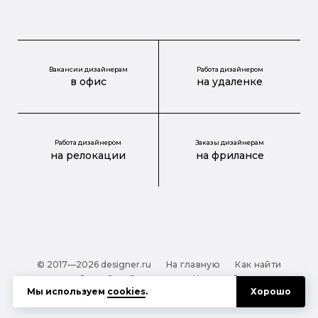
Вакансии дизайнерам
Работа дизайнером
в офис
на удаленке
Работа дизайнером
Заказы дизайнерам
на релокации
на фрилансе
© 2017—2026 designer.ru
На главную
Как найти
дизайнера?
О проекте
Карта сайта
Мы используем
cookies
.
Хорошо
Обработка персональных данных
Файлы cookie