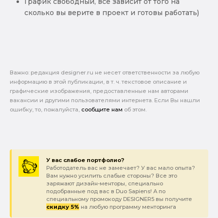
График свободный, все зависит от того на
сколько вы верите в проект и готовы работать)
Важно: pедакция designer.ru не несет ответственности за любую
информацию в этой публикации, в т. ч. текстовое описание и
графические изображения, предоставленные нам авторами
вакансии и другими пользователями интернета. Если Вы нашли
ошибку, то, пожалуйста,
сообщите нам
об этом.
У вас слабое портфолио?
Работодатель вас не замечает? У вас мало опыта?
Вам нужно усилить слабые стороны? Все это
заряжают дизайн-менторы, специально
подобранные под вас в Duo Sapiens! А по
специальному промокоду DESIGNER5 вы получите
скидку 5%
на любую программу менторинга