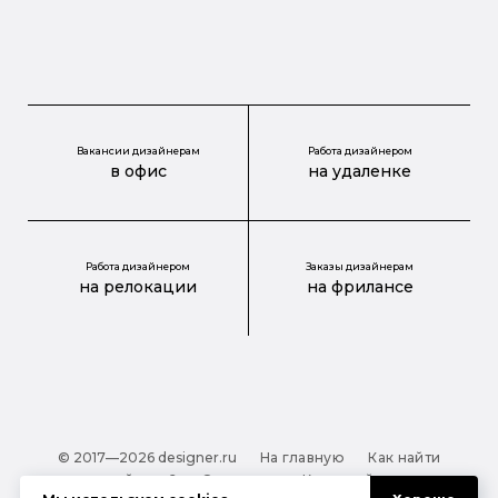
Вакансии дизайнерам
Работа дизайнером
в офис
на удаленке
Работа дизайнером
Заказы дизайнерам
на релокации
на фрилансе
© 2017—2026 designer.ru
На главную
Как найти
дизайнера?
О проекте
Карта сайта