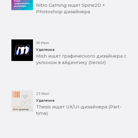
Nitro Gaming ищет Spine2D +
Photoshop дизайнера
30 Июл
Удаленка
Mish ищет графического дизайнера с
уклоном в айдентику (Senior)
27 Июл
Удаленка
Thesis ищет UX/UI-дизайнера (Part-
time)