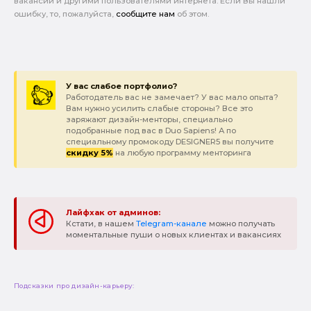
вакансии и другими пользователями интернета. Если Вы нашли
ошибку, то, пожалуйста,
сообщите нам
об этом.
У вас слабое портфолио?
Работодатель вас не замечает? У вас мало опыта?
Вам нужно усилить слабые стороны? Все это
заряжают дизайн-менторы, специально
подобранные под вас в Duo Sapiens! А по
специальному промокоду DESIGNER5 вы получите
скидку 5%
на любую программу менторинга
Лайфхак от админов:
Кстати, в нашем
Telegram-канале
можно получать
моментальные пуши о новых клиентах и вакансиях
Подсказки про дизайн-карьеру: