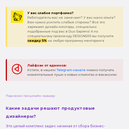
У вас слабое портфолио?
Работодатель вас не замечает? У вас мало опыта?
Вам нужно усилить слабые стороны? Все это
заряжают дизайн-менторы, специально
подобранные под вас в Duo Sapiens! А по
специальному промокоду DESIGNER5 вы получите
скидку 5%
на любую программу менторинга
Лайфхак от админов:
Кстати, в нашем
Telegram-канале
можно получать
моментальные пуши о новых клиентах и вакансиях
Подсказки про дизайн-карьеру:
Какие задачи решают продуктовые
дизайнеры?
Это целый комплекс задач: начиная от сбора бизнес-