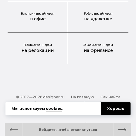
Вакансии дизайнерам
Работа дизайнером
в офис
на удаленке
Работа дизайнером
Заказы дизайнерам
на релокации
на фрилансе
© 2017—2026 designer.ru
На главную
Как найти
дизайнера?
О проекте
Карта сайта
Мы используем
cookies
.
Хорошо
Обработка персональных данных
Файлы cookie
Полезная подсказка:
Как выбрать дизайнера:
Войдите, чтобы откликнуться
руководство для тех, кто заказывает дизайн