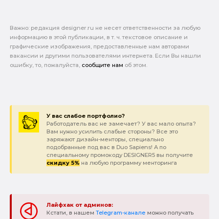
Важно: pедакция designer.ru не несет ответственности за любую
информацию в этой публикации, в т. ч. текстовое описание и
графические изображения, предоставленные нам авторами
вакансии и другими пользователями интернета. Если Вы нашли
ошибку, то, пожалуйста,
сообщите нам
об этом.
У вас слабое портфолио?
Работодатель вас не замечает? У вас мало опыта?
Вам нужно усилить слабые стороны? Все это
заряжают дизайн-менторы, специально
подобранные под вас в Duo Sapiens! А по
специальному промокоду DESIGNER5 вы получите
скидку 5%
на любую программу менторинга
Лайфхак от админов:
Кстати, в нашем
Telegram-канале
можно получать