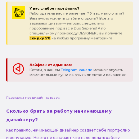
У вас слабое портфолио?
Работодатель вас не замечает? У вас мало опыта?
Вам нужно усилить слабые стороны? Все это
заряжают дизайн-менторы, специально
подобранные под вас в Duo Sapiens! А по
специальному промокоду DESIGNER5 вы получите
скидку 5%
на любую программу менторинга
Лайфхак от админов:
Кстати, в нашем
Telegram-канале
можно получать
моментальные пуши о новых клиентах и вакансиях
Подсказки про дизайн-карьеру:
Сколько брать за работу начинающему
дизайнеру?
Как правило, начинающий дизайнер создает себе портфолио
и репутацию. Но это не означает, что надо делать работу