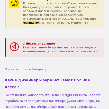
Работодатель вас не замечает? У вас мало опыта?
Вам нужно усилить слабые стороны? Все это
заряжают дизайн-менторы, специально
подобранные под вас в Duo Sapiens! А по
специальному промокоду DESIGNER5 вы получите
скидку 5%
на любую программу менторинга
Лайфхак от админов:
Кстати, в нашем
Telegram-канале
можно получать
моментальные пуши о новых клиентах и вакансиях
Подсказки про дизайн-карьеру:
Какие дизайнеры зарабатывают больше
всего?
По статистике кадрового агентства DesignHunt больше всего
зарабатывают продуктовые дизайнеры (UX/UI-дизайнеры) на
позициях Senior-дизайнер, дизай-лид или арт-директор. В