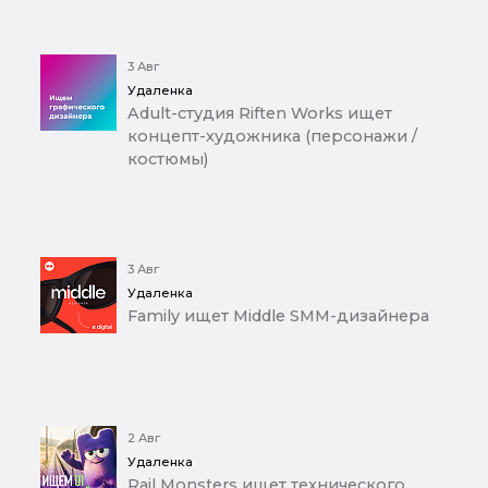
3 Авг
Удаленка
Adult-студия Riften Works ищет
концепт-художника (персонажи /
костюмы)
3 Авг
Удаленка
Family ищет Middle SMM-дизайнера
2 Авг
Удаленка
Rail Monsters ищет технического