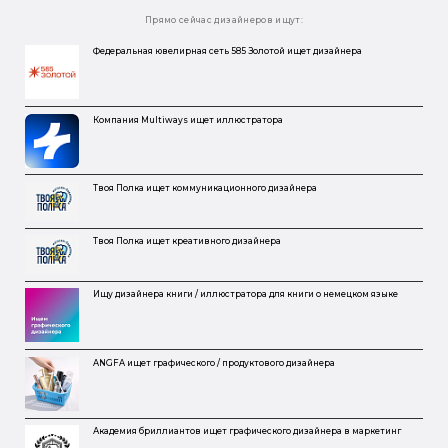
Прямо сейчас дизайнеров ищут:
Федеральная ювелирная сеть 585 Золотой ищет дизайнера
Компания Multiways ищет иллюстратора
Твоя Полка ищет коммуникационного дизайнера
Твоя Полка ищет креативного дизайнера
Ищу дизайнера книги / иллюстратора для книги о немецком языке
ANGFA ищет графического / продуктового дизайнера
Академия бриллиантов ищет графического дизайнера в маркетинг