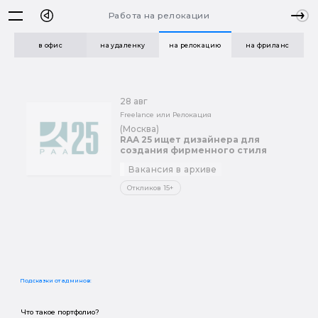
Работа на релокации
в офис
на удаленку
на релокацию
на фриланс
28 авг
Freelance или Релокация
(Москва)
RAA 25 ищет дизайнера для
создания фирменного стиля
Вакансия в архиве
Откликов 15+
Подсказки от админов:
Что такое портфолио?